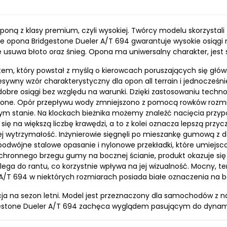
oponą z klasy premium, czyli wysokiej. Twórcy modelu skorzyst
ie opona Bridgestone Dueler A/T 694 gwarantuje wysokie osiągi n
usuwa błoto oraz śnieg. Opona ma uniwersalny charakter, jest 
em, który powstał z myślą o kierowcach poruszających się główn
wny wzór charakterystyczny dla opon all terrain i jednocześni
bre osiągi bez względu na warunki. Dzięki zastosowaniu technolog
zone. Opór przepływu wody zmniejszono z pomocą rowków rozm
m stanie. Na klockach bieżnika możemy znaleźć nacięcia przypom
ię na większą liczbę krawędzi, a to z kolei oznacza lepszą przyc
 jej wytrzymałość. Inżynierowie sięgnęli po mieszankę gumową 
odwójne stalowe opasanie i nylonowe przekładki, które umiejsc
chronnego brzegu gumy na bocznej ścianie, produkt okazuje się 
ga do rantu, co korzystnie wpływa na jej wizualność. Mocny, te
A/T 694 w niektórych rozmiarach posiada białe oznaczenia na b
a na sezon letni. Model jest przeznaczony dla samochodów z na
idgestone Dueler A/T 694 zachęca wyglądem pasującym do dyn