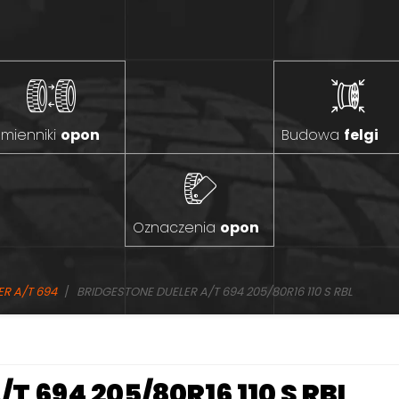
mienniki
opon
Budowa
felgi
Oznaczenia
opon
R A/T 694
BRIDGESTONE DUELER A/T 694 205/80R16 110 S RBL
/T 694 205/80R16 110 S RBL