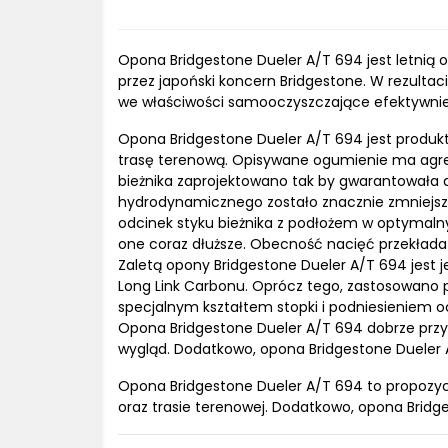
Opona Bridgestone Dueler A/T 694 jest letnią 
przez japoński koncern Bridgestone. W rezultac
we właściwości samooczyszczające efektywnie 
Opona Bridgestone Dueler A/T 694 jest produkt
trasę terenową. Opisywane ogumienie ma agresy
bieżnika zaprojektowano tak by gwarantowała do
hydrodynamicznego zostało znacznie zmniejs
odcinek styku bieżnika z podłożem w optymalny
one coraz dłuższe. Obecność nacięć przekłada s
Zaletą opony Bridgestone Dueler A/T 694 jest
Long Link Carbonu. Oprócz tego, zastosowano p
specjalnym kształtem stopki i podniesieniem o
Opona Bridgestone Dueler A/T 694 dobrze przyle
wygląd. Dodatkowo, opona Bridgestone Dueler 
Opona Bridgestone Dueler A/T 694 to propozycj
oraz trasie terenowej. Dodatkowo, opona Br