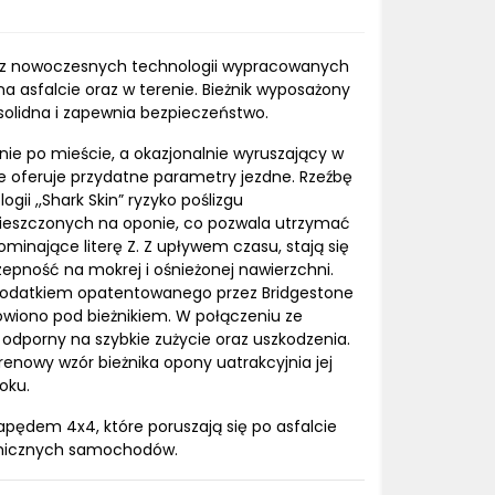
ali z nowoczesnych technologii wypracowanych
a asfalcie oraz w terenie. Bieżnik wyposażony
solidna i zapewnia bezpieczeństwo.
ie po mieście, a okazjonalnie wyruszający w
e oferuje przydatne parametry jezdne. Rzeźbę
ii ,,Shark Skin” ryzyko poślizgu
ieszczonych na oponie, co pozwala utrzymać
inające literę Z. Z upływem czasu, stają się
zepność na mokrej i ośnieżonej nawierzchni.
z dodatkiem opatentowanego przez Bridgestone
owiono pod bieżnikiem. W połączeniu ze
odporny na szybkie zużycie oraz uszkodzenia.
renowy wzór bieżnika opony uatrakcyjnia jej
oku.
pędem 4x4, które poruszają się po asfalcie
amicznych samochodów.