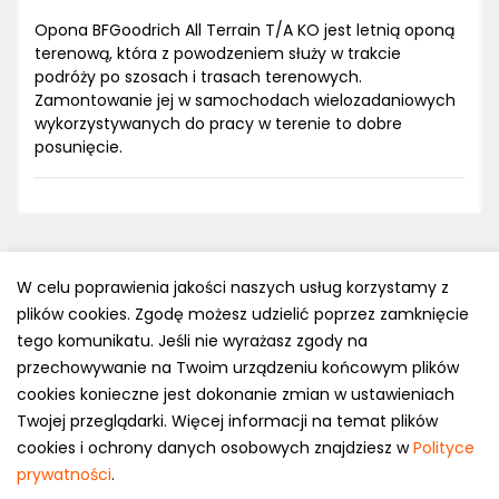
Opona BFGoodrich All Terrain T/A KO jest letnią oponą
terenową, która z powodzeniem służy w trakcie
podróży po szosach i trasach terenowych.
Zamontowanie jej w samochodach wielozadaniowych
wykorzystywanych do pracy w terenie to dobre
posunięcie.
W celu poprawienia jakości naszych usług korzystamy z
plików cookies. Zgodę możesz udzielić poprzez zamknięcie
Polityka prywatności
tego komunikatu. Jeśli nie wyrażasz zgody na
e-mail: kontakt@opony.com.pl
przechowywanie na Twoim urządzeniu końcowym plików
cookies konieczne jest dokonanie zmian w ustawieniach
Copyright © 2000-2023 Opony.com.pl
Twojej przeglądarki. Więcej informacji na temat plików
cookies i ochrony danych osobowych znajdziesz w
Polityce
prywatności
.