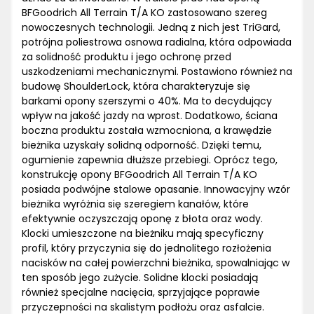
BFGoodrich All Terrain T/A KO zastosowano szereg
nowoczesnych technologii. Jedną z nich jest TriGard,
potrójna poliestrowa osnowa radialna, która odpowiada
za solidność produktu i jego ochronę przed
uszkodzeniami mechanicznymi. Postawiono również na
budowę ShoulderLock, która charakteryzuje się
barkami opony szerszymi o 40%. Ma to decydujący
wpływ na jakość jazdy na wprost. Dodatkowo, ściana
boczna produktu została wzmocniona, a krawędzie
bieżnika uzyskały solidną odporność. Dzięki temu,
ogumienie zapewnia dłuższe przebiegi. Oprócz tego,
konstrukcję opony BFGoodrich All Terrain T/A KO
posiada podwójne stalowe opasanie. Innowacyjny wzór
bieżnika wyróżnia się szeregiem kanałów, które
efektywnie oczyszczają oponę z błota oraz wody.
Klocki umieszczone na bieżniku mają specyficzny
profil, który przyczynia się do jednolitego rozłożenia
nacisków na całej powierzchni bieżnika, spowalniając w
ten sposób jego zużycie. Solidne klocki posiadają
również specjalne nacięcia, sprzyjające poprawie
przyczepności na skalistym podłożu oraz asfalcie.