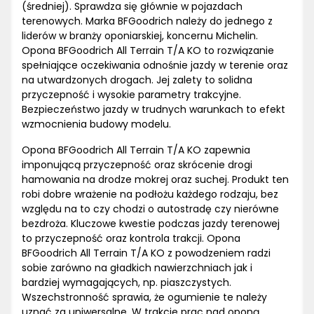
(średniej). Sprawdza się głównie w pojazdach
terenowych. Marka BFGoodrich należy do jednego z
liderów w branży oponiarskiej, koncernu Michelin.
Opona BFGoodrich All Terrain T/A KO to rozwiązanie
spełniające oczekiwania odnośnie jazdy w terenie oraz
na utwardzonych drogach. Jej zalety to solidna
przyczepność i wysokie parametry trakcyjne.
Bezpieczeństwo jazdy w trudnych warunkach to efekt
wzmocnienia budowy modelu.
Opona BFGoodrich All Terrain T/A KO zapewnia
imponującą przyczepność oraz skrócenie drogi
hamowania na drodze mokrej oraz suchej. Produkt ten
robi dobre wrażenie na podłożu każdego rodzaju, bez
względu na to czy chodzi o autostradę czy nierówne
bezdroża. Kluczowe kwestie podczas jazdy terenowej
to przyczepność oraz kontrola trakcji. Opona
BFGoodrich All Terrain T/A KO z powodzeniem radzi
sobie zarówno na gładkich nawierzchniach jak i
bardziej wymagających, np. piaszczystych.
Wszechstronność sprawia, że ogumienie te należy
uznać za uniwersalne. W trakcie prac nad oponą