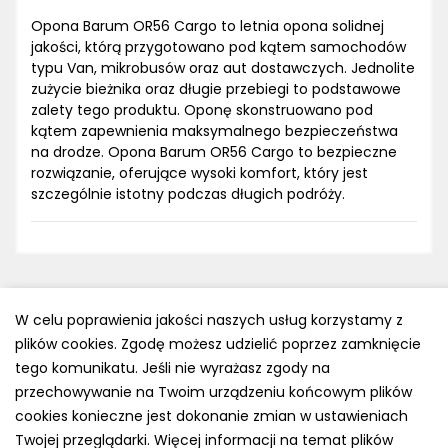
Opona Barum OR56 Cargo to letnia opona solidnej
jakości, którą przygotowano pod kątem samochodów
typu Van, mikrobusów oraz aut dostawczych. Jednolite
zużycie bieżnika oraz długie przebiegi to podstawowe
zalety tego produktu. Oponę skonstruowano pod
kątem zapewnienia maksymalnego bezpieczeństwa
na drodze. Opona Barum OR56 Cargo to bezpieczne
rozwiązanie, oferujące wysoki komfort, który jest
szczególnie istotny podczas długich podróży.
W celu poprawienia jakości naszych usług korzystamy z
plików cookies. Zgodę możesz udzielić poprzez zamknięcie
Polityka prywatności
tego komunikatu. Jeśli nie wyrażasz zgody na
e-mail: kontakt@opony.com.pl
przechowywanie na Twoim urządzeniu końcowym plików
cookies konieczne jest dokonanie zmian w ustawieniach
Copyright © 2000-2023 Opony.com.pl
Twojej przeglądarki. Więcej informacji na temat plików