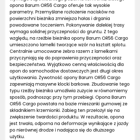
opona Barum OR56 Cargo oferuje tak wysokie
parametry. Przemyślane rozłożenie nacisków na
powierzchni bieżnika zmniejsza hałas i drgania
powodowane toczeniem. Pokonywanie dalekiej trasy
wymaga solidnej przyczepności do gruntu. Z tego
względu, na rzeźbie bieżnika opony Barum OR56 Cargo
umieszczono lamelki tworzące wzór na kształt splotu.
Centralnie umocowane żebra razem z lamelkami
przyczyniają się do poprawienia przyczepności oraz
bezpieczeństwa. Wyjątkowo cenną właściwością dla
opon do samochodów dostawczych jest długi okres
użytkowania. Żywotność opony Barum OR56 Cargo
zapewniają masywne klocki barkowe. Zbudowanie tego
typu rzeźby bieżnika umożliwia zużycie w równomierny
sposób, podnosząc przy tym przebiegi. Opona Barum
OR56 Cargo powstała na bazie mieszanki gumowej ze
składnikiem krzemionki. Zabieg ten przełożył się na
zwiększenie twardości produktu. W rezultacie, opona
jest trwała, odporna na deformacje wynikające z jazdy
po nierównej drodze i nadająca się do dłuższego
użytku.