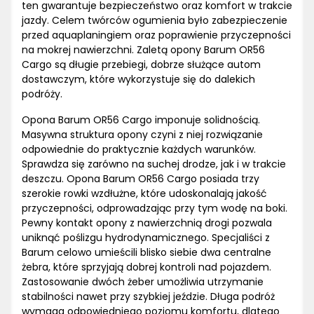
ten gwarantuje bezpieczeństwo oraz komfort w trakcie
jazdy. Celem twórców ogumienia było zabezpieczenie
przed aquaplaningiem oraz poprawienie przyczepności
na mokrej nawierzchni. Zaletą opony Barum OR56
Cargo są długie przebiegi, dobrze służące autom
dostawczym, które wykorzystuje się do dalekich
podróży.
Opona Barum OR56 Cargo imponuje solidnością.
Masywna struktura opony czyni z niej rozwiązanie
odpowiednie do praktycznie każdych warunków.
Sprawdza się zarówno na suchej drodze, jak i w trakcie
deszczu. Opona Barum OR56 Cargo posiada trzy
szerokie rowki wzdłużne, które udoskonalają jakość
przyczepności, odprowadzając przy tym wodę na boki.
Pewny kontakt opony z nawierzchnią drogi pozwala
uniknąć poślizgu hydrodynamicznego. Specjaliści z
Barum celowo umieścili blisko siebie dwa centralne
żebra, które sprzyjają dobrej kontroli nad pojazdem.
Zastosowanie dwóch żeber umożliwia utrzymanie
stabilności nawet przy szybkiej jeździe. Długa podróż
wymaga odpowiedniego poziomu komfortu, dlatego