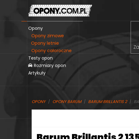
Opony
Opony zimowe
Opony letnie
Za
Opony całoroczne
Testy opon
Rozmiary opon
Artykuły
OPONY
OPONY BARUM
BARUM BRILLANTIS 2
BA
Barum Brillantis 2 13