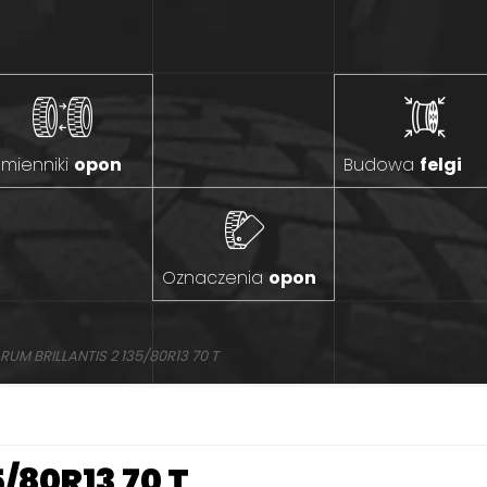
mienniki
opon
Budowa
felgi
Oznaczenia
opon
RUM BRILLANTIS 2 135/80R13 70 T
5/80R13 70 T