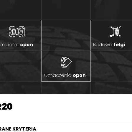
mienniki
opon
Budowa
felgi
Oznaczenia
opon
R20
ANE KRYTERIA