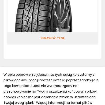
SPRAWDŹ CENĘ
W celu poprawienia jakości naszych usług korzystamy z
plików cookies. Zgodę możesz udzielić poprzez zamknięcie
Polityka prywatności
tego komunikatu. Jeśli nie wyrażasz zgody na
e-mail: kontakt@opony.com.pl
przechowywanie na Twoim urządzeniu końcowym plików
cookies konieczne jest dokonanie zmian w ustawieniach
Copyright © 2000-2023 Opony.com.pl
Twojej przeglądarki. Więcej informacji na temat plików