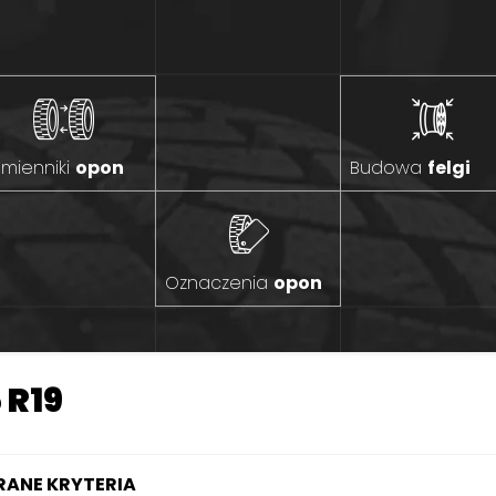
mienniki
opon
Budowa
felgi
Oznaczenia
opon
 R19
ANE KRYTERIA