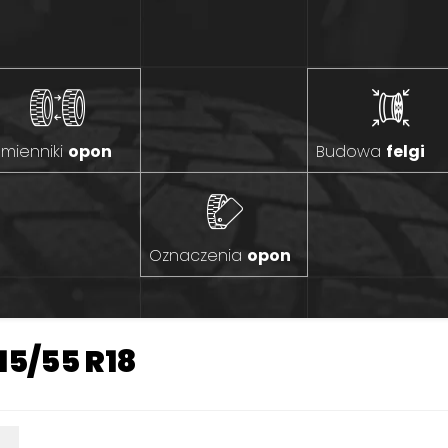
mienniki
opon
Budowa
felgi
Oznaczenia
opon
15/55 R18