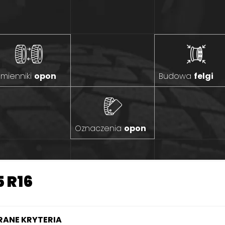
mienniki
opon
Budowa
felgi
Oznaczenia
opon
 R16
ANE KRYTERIA