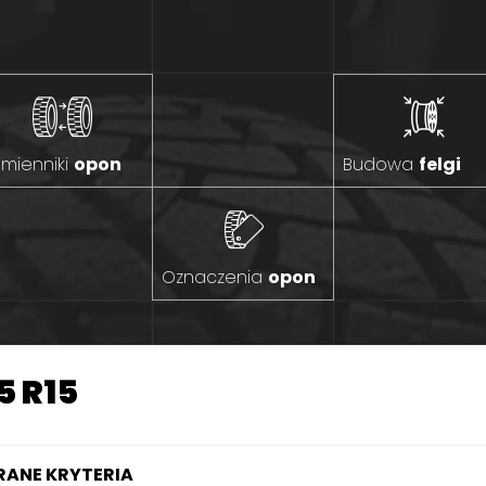
mienniki
opon
Budowa
felgi
Oznaczenia
opon
5 R15
ANE KRYTERIA