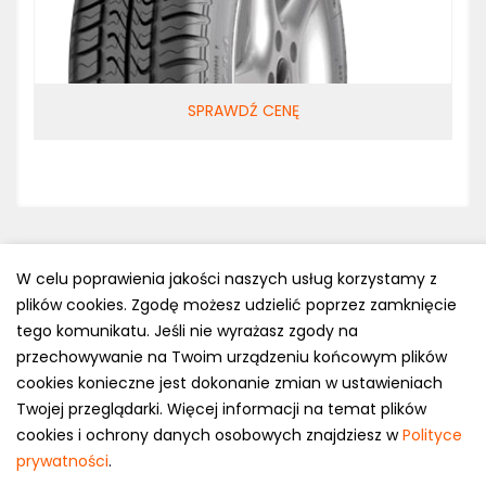
SPRAWDŹ CENĘ
W celu poprawienia jakości naszych usług korzystamy z
plików cookies. Zgodę możesz udzielić poprzez zamknięcie
Polityka prywatności
tego komunikatu. Jeśli nie wyrażasz zgody na
e-mail: kontakt@opony.com.pl
przechowywanie na Twoim urządzeniu końcowym plików
cookies konieczne jest dokonanie zmian w ustawieniach
Copyright © 2000-2023 Opony.com.pl
Twojej przeglądarki. Więcej informacji na temat plików
cookies i ochrony danych osobowych znajdziesz w
Polityce
prywatności
.