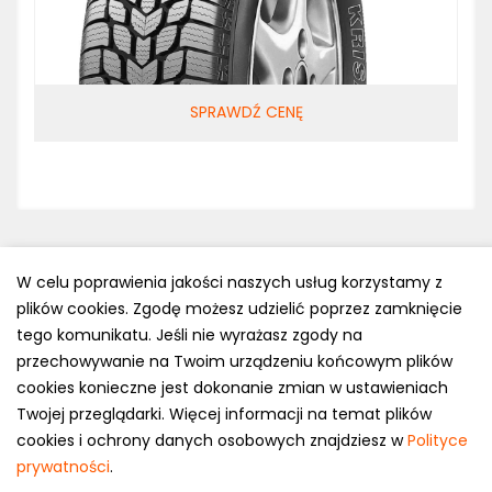
SPRAWDŹ CENĘ
W celu poprawienia jakości naszych usług korzystamy z
plików cookies. Zgodę możesz udzielić poprzez zamknięcie
Polityka prywatności
tego komunikatu. Jeśli nie wyrażasz zgody na
e-mail: kontakt@opony.com.pl
przechowywanie na Twoim urządzeniu końcowym plików
cookies konieczne jest dokonanie zmian w ustawieniach
Copyright © 2000-2023 Opony.com.pl
Twojej przeglądarki. Więcej informacji na temat plików
cookies i ochrony danych osobowych znajdziesz w
Polityce
prywatności
.