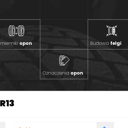
mienniki
opon
Budowa
felgi
Oznaczenia
opon
 R13