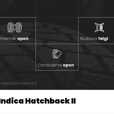
mienniki
opon
Budowa
felgi
Oznaczenia
opon
 INDICA HATCHBACK II
Indica Hatchback II