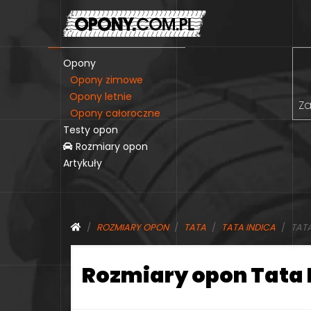
Opony
Opony zimowe
Opony letnie
Za
Opony całoroczne
Testy opon
Rozmiary opon
Artykuły
ROZMIARY OPON
TATA
TATA INDICA
TATA
Rozmiary opon Tata 