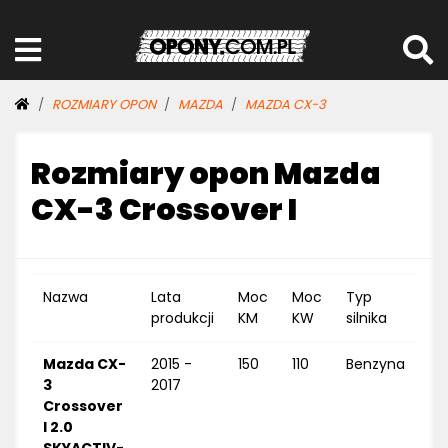
ROZMIARY OPON
MAZDA
MAZDA CX-3
Rozmiary opon Mazda
CX-3 Crossover I
Nazwa
Lata
Moc
Moc
Typ
produkcji
KM
KW
silnika
Mazda CX-
2015 -
150
110
Benzyna
3
2017
Crossover
I 2.0