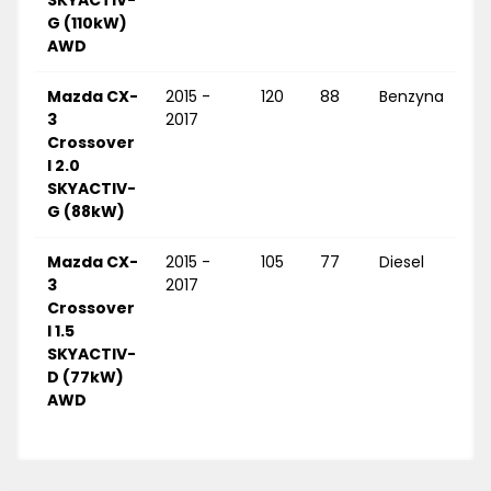
SKYACTIV-
G (110kW)
AWD
Mazda CX-
2015 -
120
88
Benzyna
3
2017
Crossover
I 2.0
SKYACTIV-
G (88kW)
Mazda CX-
2015 -
105
77
Diesel
3
2017
Crossover
I 1.5
SKYACTIV-
D (77kW)
AWD