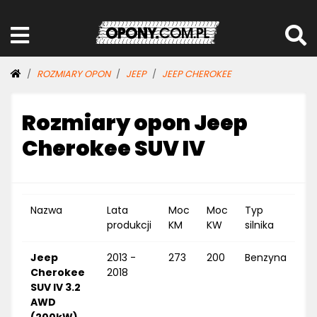
ROZMIARY OPON
JEEP
JEEP CHEROKEE
Rozmiary opon Jeep
Cherokee SUV IV
Nazwa
Lata
Moc
Moc
Typ
produkcji
KM
KW
silnika
Jeep
2013 -
273
200
Benzyna
Cherokee
2018
SUV IV 3.2
AWD