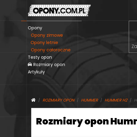
Opony
Opony zimowe
Opony letnie
Za
Opony całoroczne
Testy opon
Rozmiary opon
Artykuły
ROZMIARY OPON
HUMMER
HUMMER H2
H
Rozmiary opon Humm