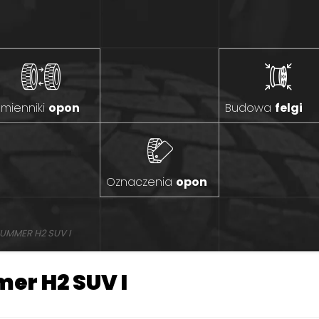
mienniki
opon
Budowa
felgi
Oznaczenia
opon
UMMER H2 SUV I
er H2 SUV I