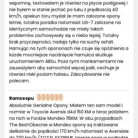
wspomnę, testowałem je również na płycie posligowej i
nie byłem w stanie jechać po łuku z prędkoscią 40
km/h, opiekun toru myslał że mam załozone opony
letnie, totalna porażka natomiast UG-7 załozone na
identycznym samochodzie nie miały takich
problemów zachowywały się o niebo lepiej. Totalny
brak przyczepności, nadaja tylko na suchy asfalt.
Hamując na tych opononach nie czuje się opóźnienia a
kazde mocniejsze naciśnięcie hamulca skutkuje
uruchomieniem ABSu. Poza tymi mankamentami nie
zauważyłem aby samochód więcej palił, cechuje je
również niski poziom hałasu. Zdecydowanie nie
polecam.
Ramzespu
Absolutnie Genialne Opony. Miałem ten sam model i
rozmiar w Toyocie Avensis d4d 150 KM a teraz jeździłem
na nich w Fordzie Mondeo 115KM. W obu przypadkach
The Best!Obecnie w Mondeo opony są traktowane
delikatnie do prędkości 170 km/h natomiast w Avensisie
do 230 km/h (TOTAL EXTREME zawsze noga w podłodze