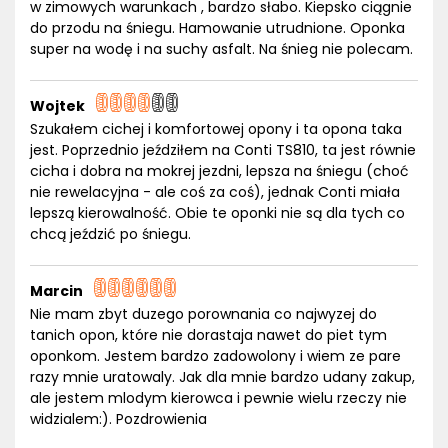
w zimowych warunkach , bardzo słabo. Kiepsko ciągnie
do przodu na śniegu. Hamowanie utrudnione. Oponka
super na wodę i na suchy asfalt. Na śnieg nie polecam.
Wojtek
Szukałem cichej i komfortowej opony i ta opona taka
jest. Poprzednio jeździłem na Conti TS810, ta jest równie
cicha i dobra na mokrej jezdni, lepsza na śniegu (choć
nie rewelacyjna - ale coś za coś), jednak Conti miała
lepszą kierowalność. Obie te oponki nie są dla tych co
chcą jeździć po śniegu.
Marcin
Nie mam zbyt duzego porownania co najwyzej do
tanich opon, które nie dorastaja nawet do piet tym
oponkom. Jestem bardzo zadowolony i wiem ze pare
razy mnie uratowaly. Jak dla mnie bardzo udany zakup,
ale jestem mlodym kierowca i pewnie wielu rzeczy nie
widzialem:). Pozdrowienia