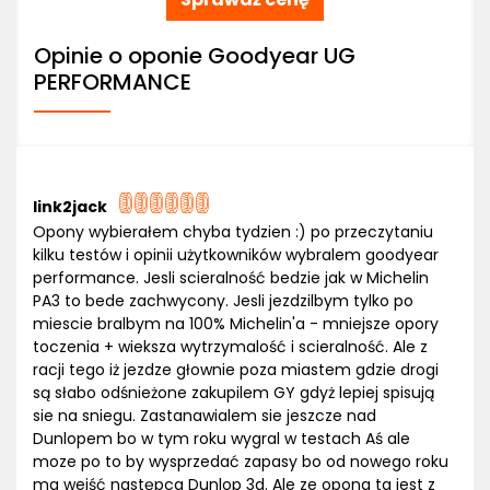
Opinie o oponie Goodyear UG
PERFORMANCE
link2jack
Opony wybierałem chyba tydzien :) po przeczytaniu
kilku testów i opinii użytkowników wybralem goodyear
performance. Jesli scieralność bedzie jak w Michelin
PA3 to bede zachwycony. Jesli jezdzilbym tylko po
miescie bralbym na 100% Michelin'a - mniejsze opory
toczenia + wieksza wytrzymalość i scieralność. Ale z
racji tego iż jezdze głownie poza miastem gdzie drogi
są słabo odśnieżone zakupilem GY gdyż lepiej spisują
sie na sniegu. Zastanawialem sie jeszcze nad
Dunlopem bo w tym roku wygral w testach Aś ale
moze po to by wysprzedać zapasy bo od nowego roku
ma wejść następca Dunlop 3d. Ale ze opona ta jest z