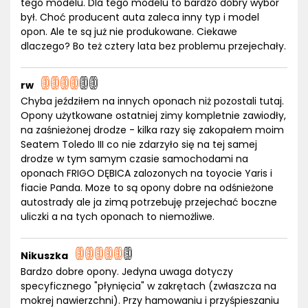
tego modelu. Dla tego modelu to bardzo dobry wybór
był. Choć producent auta zaleca inny typ i model
opon. Ale te są już nie produkowane. Ciekawe
dlaczego? Bo też cztery lata bez problemu przejechały.
rw
Chyba jeździłem na innych oponach niż pozostali tutaj.
Opony użytkowane ostatniej zimy kompletnie zawiodły,
na zaśnieżonej drodze - kilka razy się zakopałem moim
Seatem Toledo III co nie zdarzyło się na tej samej
drodze w tym samym czasie samochodami na
oponach FRIGO DĘBICA zalozonych na toyocie Yaris i
fiacie Panda. Moze to są opony dobre na odśnieżone
autostrady ale ja zimą potrzebuję przejechać boczne
uliczki a na tych oponach to niemożliwe.
Nikuszka
Bardzo dobre opony. Jedyna uwaga dotyczy
specyficznego "płynięcia" w zakrętach (zwłaszcza na
mokrej nawierzchni). Przy hamowaniu i przyśpieszaniu