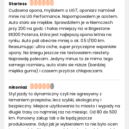
Starless
Cudowna opona, myślałem o UG7, oponiarz namówil
mnie na UG Performance. Napompowalem je azotem.
Auto stało sie miękkie. Sprawdziłem je w Niemczech
przy 200 na godz. i hałas mniejszy niz w Brigestone
ER300 Potenza, która jest najlepszą opona letnia na
rynku. Auto pali obecnie mniej o ok. 0.5 l/100 km.
Reasumując: ultra ciche, super przyczepne wspaniałe
opony. Na śniegu jeszcze nie testowałem niestety.
Naprawdę polecam. Jedyny minus to że mimo tego
samego rozmiaru, auto stało sie niższe (bardziej
miękka guma) i czasem przytrze chlapaczami.
nikoniaż
Styl jazdy to dynamiczny czyli nie agresywny z
łamaniem przepisów, lecz szybki, ekologiczny i
bezpieczny. Miejsce użytkowania to miasto i wypady na
długie trasy co najmniej raz na miesiąc. Od 80 do 500
km. Ponowny zakup tak o ile będą jeszcze
produkowane. Gdyż jak je wybierałem to nie było ocen