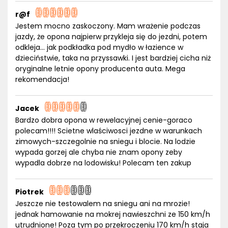
r@f
Jestem mocno zaskoczony. Mam wrażenie podczas
jazdy, że opona najpierw przykleja się do jezdni, potem
odkleja... jak podkładka pod mydło w łazience w
dzieciństwie, taka na przyssawki. I jest bardziej cicha niż
oryginalne letnie opony producenta auta. Mega
rekomendacja!
Jacek
Bardzo dobra opona w rewelacyjnej cenie-goraco
polecam!!!! Scietne wlaściwosci jezdne w warunkach
zimowych-szczegolnie na sniegu i blocie. Na lodzie
wypada gorzej ale chyba nie znam opony zeby
wypadla dobrze na lodowisku! Polecam ten zakup
Piotrek
Jeszcze nie testowalem na sniegu ani na mrozie!
jednak hamowanie na mokrej nawieszchni ze 150 km/h
utrudnione! Poza tym po przekroczeniu 170 km/h staja