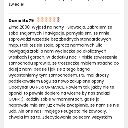
świecie!
Danielito79
Zima 2008. Wyjazd na narty -Słowacja. Zabrałem ze
soba znajomych i navigacje, pomyslałem, ze mnie
zaprowadzi wszedzie bez zbednych standardowych
map. I tak tez sie stało, oprocz normalnych ulic
nawigacja zrobiła nam wycieczke po okolicznych
wioskach i górach. W dodatku noc + niskie zawieszenie
samochodu sprawiło, ze troszeczke mialem stracha co
dalej z nami bedzie i jak sie z tego bagna
wydostaniemy tym samochodem. I tu moi drodzy
podziekowałem Bogu za nowo zakupione opony
Goodyear UG PERFORMANCE. Powiem tak, jakby nie te
oponki, to pewnie dopiero na wiosne by nas znalazl
GOPR :). Radziły sobie w momentach, gdzie ja
naprawde miałem juz chwile zwatpienia, ze nam sie nie
uda. Ale one nas i mojego Peugeota nie zawiodły,
chwala im za to. Zdecydowanie polecam wszystkim