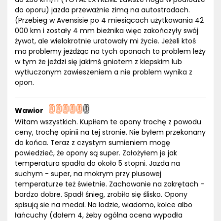
do oporu) jazda przeważnie zimą na autostradach.
(Przebieg w Avensisie po 4 miesiącach użytkowania 42
000 km i zostały 4 mm bieżnika więc zakończyły swój
żywot, ale wielokrotnie uratowały mi życie. Jeżeli ktoś
ma problemy jeżdżąc na tych oponach to problem leży
w tym że jeździ się jakimś gniotem z kiepskim lub
wytłuczonym zawieszeniem a nie problem wynika z
opon.
Wawior
Witam wszystkich. Kupiłem te opony trochę z powodu
ceny, trochę opinii na tej stronie. Nie byłem przekonany
do końca. Teraz z czystym sumieniem mogę
powiedzieć, że opony są super. Założyłem je jak
temperatura spadła do około 5 stopni. Jazda na
suchym - super, na mokrym przy plusowej
temperaturze też świetnie. Zachowanie na zakrętach -
bardzo dobre. Spadł śnieg, zrobiło się ślisko. Opony
spisują sie na medal. Na lodzie, wiadomo, kolce albo
łańcuchy (dałem 4, żeby ogólna ocena wypadła