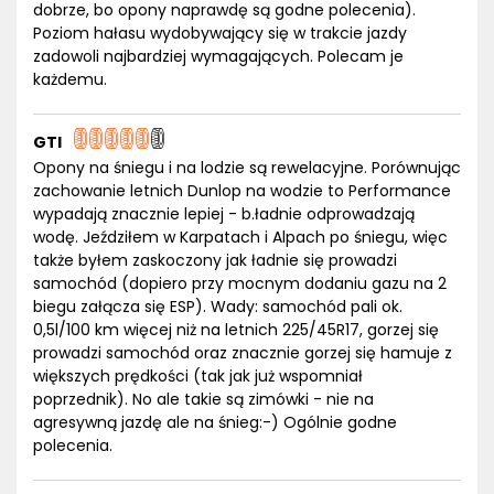
dobrze, bo opony naprawdę są godne polecenia).
Poziom hałasu wydobywający się w trakcie jazdy
zadowoli najbardziej wymagających. Polecam je
każdemu.
GTI
Opony na śniegu i na lodzie są rewelacyjne. Porównując
zachowanie letnich Dunlop na wodzie to Performance
wypadają znacznie lepiej - b.ładnie odprowadzają
wodę. Jeździłem w Karpatach i Alpach po śniegu, więc
także byłem zaskoczony jak ładnie się prowadzi
samochód (dopiero przy mocnym dodaniu gazu na 2
biegu załącza się ESP). Wady: samochód pali ok.
0,5l/100 km więcej niż na letnich 225/45R17, gorzej się
prowadzi samochód oraz znacznie gorzej się hamuje z
większych prędkości (tak jak już wspomniał
poprzednik). No ale takie są zimówki - nie na
agresywną jazdę ale na śnieg:-) Ogólnie godne
polecenia.