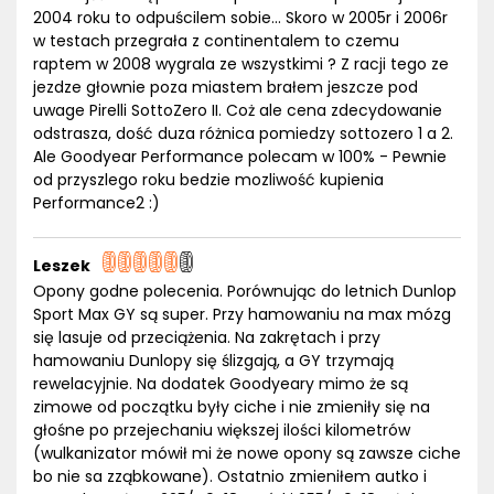
2004 roku to odpuścilem sobie... Skoro w 2005r i 2006r
w testach przegrała z continentalem to czemu
raptem w 2008 wygrala ze wszystkimi ? Z racji tego ze
jezdze głownie poza miastem brałem jeszcze pod
uwage Pirelli SottoZero II. Coż ale cena zdecydowanie
odstrasza, dość duza różnica pomiedzy sottozero 1 a 2.
Ale Goodyear Performance polecam w 100% - Pewnie
od przyszlego roku bedzie mozliwość kupienia
Performance2 :)
Leszek
Opony godne polecenia. Porównując do letnich Dunlop
Sport Max GY są super. Przy hamowaniu na max mózg
się lasuje od przeciążenia. Na zakrętach i przy
hamowaniu Dunlopy się ślizgają, a GY trzymają
rewelacyjnie. Na dodatek Goodyeary mimo że są
zimowe od początku były ciche i nie zmieniły się na
głośne po przejechaniu większej ilości kilometrów
(wulkanizator mówił mi że nowe opony są zawsze ciche
bo nie sa zząbkowane). Ostatnio zmieniłem autko i