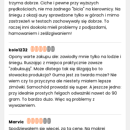
trzyma dobrze. Ciche i pewne przy wyższych
prędkościach, nie ma żadnego "bicia" na kierownicy. Na
śniegu z okazji aury sprawdzone tylko w górach i mimo
zastrzeżeń w testach zachowywały się dobrze. To
raczej inni dookoła mieli problemy z podjazdami,
hamowaniem i ześlizgiwaniem!
kolo1232
Opony warte zakupu ale: zawiodły mnie tylko na lodzie i
śniegu. Ruszając z miejsca praktycznie zawsze
"zabuksują". Może dlatego tak się ślizgają bo to
słowacka produkcja? Guma jest za twarda może? Nie
wiem czy to przyczyna ale niestety miałem lepsze
zimówki. Samochód prowadzi się super. A jeszcze jedno:
przy idealnie prostych felgach odważniki nawet do 90
gram. To bardzo dużo. Więc są problemy z
wyważeniem.
Marvic
Spodziewałem się więcej, za tą cenę. Na mokrej