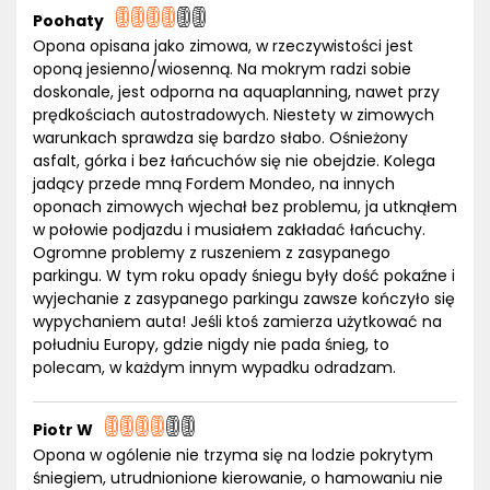
Poohaty
Opona opisana jako zimowa, w rzeczywistości jest
oponą jesienno/wiosenną. Na mokrym radzi sobie
doskonale, jest odporna na aquaplanning, nawet przy
prędkościach autostradowych. Niestety w zimowych
warunkach sprawdza się bardzo słabo. Ośnieżony
asfalt, górka i bez łańcuchów się nie obejdzie. Kolega
jadący przede mną Fordem Mondeo, na innych
oponach zimowych wjechał bez problemu, ja utknąłem
w połowie podjazdu i musiałem zakładać łańcuchy.
Ogromne problemy z ruszeniem z zasypanego
parkingu. W tym roku opady śniegu były dość pokaźne i
wyjechanie z zasypanego parkingu zawsze kończyło się
wypychaniem auta! Jeśli ktoś zamierza użytkować na
południu Europy, gdzie nigdy nie pada śnieg, to
polecam, w każdym innym wypadku odradzam.
Piotr W
Opona w ogólenie nie trzyma się na lodzie pokrytym
śniegiem, utrudnionione kierowanie, o hamowaniu nie