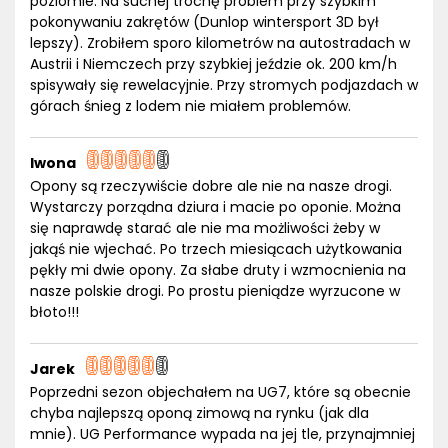
poziomie. Na suchej trochę problem przy szybkim
pokonywaniu zakrętów (Dunlop wintersport 3D był
lepszy). Zrobiłem sporo kilometrów na autostradach w
Austrii i Niemczech przy szybkiej jeździe ok. 200 km/h
spisywały się rewelacyjnie. Przy stromych podjazdach w
górach śnieg z lodem nie miałem problemów.
Iwona
Opony są rzeczywiście dobre ale nie na nasze drogi.
Wystarczy porządna dziura i macie po oponie. Można
się naprawdę starać ale nie ma możliwości żeby w
jakąś nie wjechać. Po trzech miesiącach użytkowania
pękły mi dwie opony. Za słabe druty i wzmocnienia na
nasze polskie drogi. Po prostu pieniądze wyrzucone w
błoto!!!
Jarek
Poprzedni sezon objechałem na UG7, które są obecnie
chyba najlepszą oponą zimową na rynku (jak dla
mnie). UG Performance wypada na jej tle, przynajmniej