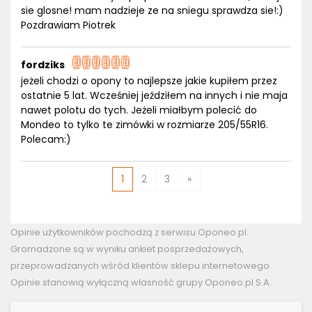
sie glosne! mam nadzieje ze na sniegu sprawdza sie!:)
Pozdrawiam Piotrek
fordziks
jeżeli chodzi o opony to najlepsze jakie kupiłem przez
ostatnie 5 lat. Wcześniej jeździłem na innych i nie maja
nawet polotu do tych. Jeżeli miałbym polecić do
Mondeo to tylko te zimówki w rozmiarze 205/55R16.
Polecam:)
1
2
3
»
Opinie użytkowników pochodzą z serwisu Oponeo.pl.
Gromadzone są w wyniku ankiet posprzedażowych,
przeprowadzanych wśród klientów sklepu internetowego.
Opinie stanowią wyłączną własność grupy Oponeo.pl S.A.