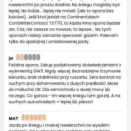
nawierzchni po prostu średnia. Na śniegu mogłoby być
lepiej. Na lodzie... lepiej nie mówić (ale to opona bez
kolców!). Jeśli ktoś jeździł na Continentalach
ContiWiterContact TS770, to każda inna opona będzie
zła. Cóż, nie zawsze co nowsze, to lepsze... Na tych
oponach należy ostrożnie operować gazem. Polecam
tylko do spokojnej i umiarkowanej jazdy.
ja
Fatalna opona. Zakup podyktowany doświadczeniami z
wyśmienitą GW3. Nigdy więcej. Beznadziejne trzymanie
kierunku, brak stabilności przy ruszaniu. Zero kontroli na
suchym przy dohamowaniu z dużych prędkości. Może
do malucha OK. Dla samochodu o dużej mocy do
niczego. Co gorsza - im więcej śniegu tym gorzej. A na
suchych autostradach + lepiej iść pieszo!
MAT
Jazda po śniegu i mokrej nawierzchni na wysokim