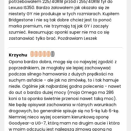
potrzebowałem 225/40R18 przód i 255/40R18 tył do
Lexusa IS350. Bardzo żałowałem jak okazało się że
niestety GY nie produkuje w tych rozmiarach. Kupiłem
Bridgestone i nie są tak dobre chcież jest to ponoć
marka premium, nie trzymają taj jak GY i zaczęły
szumieć. Reasumując oponki super nie ma co się
zastanawiać tylko brać. Pozdrawiam Leszek
Krzychu
Opona bardzo dobra, mogę się co najwyżej zgodzić z
poprzednikiem, że mogłaby sie lepiej zachowywać
podczas silnego hamowania z dużych prędkości na
suchym asfalcie - ale jak na zimówkę, to i tak hamuje
nieżle. Ogólnie jak najbardziej godna polecenia - nawet
do aut o bardzo dużej mocy (moja Omega ma 286
koni a ta oponka świetnie przenosi nawet taką moc).
Nie będę opisywał zachowania w różnych warunkach
drogowych, bo generalnie spisuje się na 5-kę lub 6-kę.
Niemniej nieco wyżej oceniam kierunkową oponę
Goodyear-a UG-7, którą mam na drugim aucie i która
w moim odczuciu jest najlepszą zimową oponą na