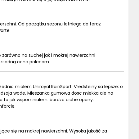
erzchni. Od początku sezonu letniego do teraz
arte.
arówno na suchej jak i mokrej nawierzchni
rozsadną cene polecam
dnio mialem Uniroyal RainSport. Vredsteiny sa lepsze: o
wadzaja wode. Mieszanka gumowa dosc miekka ale na
Za to jak wspomnialem: bardzo ciche opony.
forcie.
jące się na mokrej nawierzchni. Wysoka jakość za