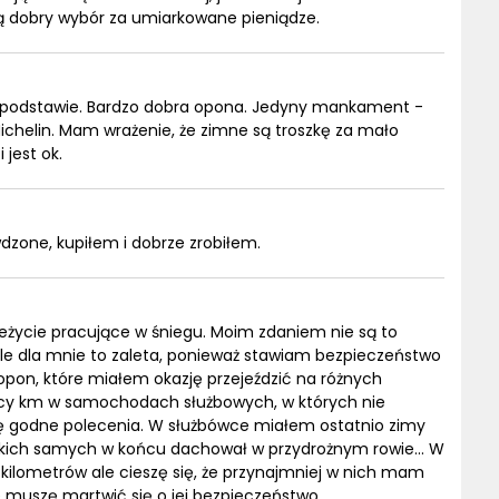
ią dobry wybór za umiarkowane pieniądze.
j podstawie. Bardzo dobra opona. Jedyny mankament -
 Michelin. Mam wrażenie, że zimne są troszkę za mało
jest ok.
zone, kupiłem i dobrze zrobiłem.
eżycie pracujące w śniegu. Moim zdaniem nie są to
 ale dla mnie to zaleta, ponieważ stawiam bezpieczeństwo
pon, które miałem okazję przejeździć na różnych
ysięcy km w samochodach służbowych, w których nie
ę godne polecenia. W służbówce miałem ostatnio zimy
 takich samych w końcu dachował w przydrożnym rowie... W
ilometrów ale cieszę się, że przynajmniej w nich mam
e muszę martwić się o jej bezpieczeństwo.