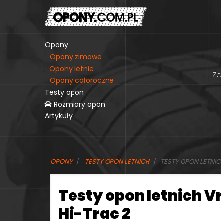
Opony
Opony zimowe
Opony letnie
Za
Opony całoroczne
Testy opon
Rozmiary opon
Artykuły
OPONY
TESTY OPON LETNICH
TESTY OPON LETNIC
Testy opon letnich V
Hi-Trac 2