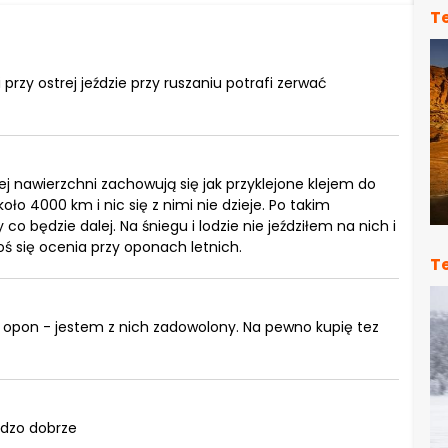
T
rzy ostrej jeździe przy ruszaniu potrafi zerwać
j nawierzchni zachowują się jak przyklejone klejem do
oło 4000 km i nic się z nimi nie dzieje. Po takim
o będzie dalej. Na śniegu i lodzie nie jeździłem na nich i
ś się ocenia przy oponach letnich.
T
 opon - jestem z nich zadowolony. Na pewno kupię tez
rdzo dobrze