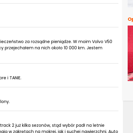
O
pieczeństwo za rozsądne pieniądze. W moim Volvo V50
ęcy przejechałem na nich około 10 000 km. Jestem
re i TANIE.
lony.
ck 2 już kilka sezonów, stąd wybór padł na letnie
ają w zakrętach na mokrej, jak i suchej nawierzchni. Auto