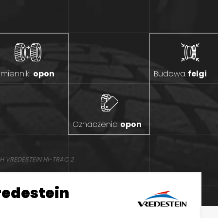
mienniki
opon
Budowa
felgi
Oznaczenia
opon
H VREDESTEIN HI-TRAC 2
redestein