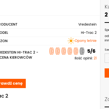
K
2
RODUCENT
Vredestein
Sp
ODEL
Hi-Trac 2
od
Opony letnie
inn
EZON
5/6
Sze
REDESTEIN HI-TRAC 2 -
CENA KIEROWCÓW
Ilość opinii:
21
rawdź cenę
ac 2
Z