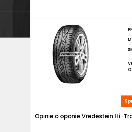
P
M
S
V
O
Sp
Opinie o oponie Vredestein Hi-Tr