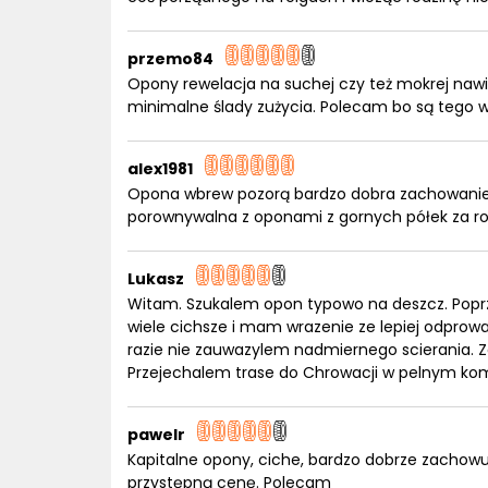
przemo84
Opony rewelacja na suchej czy też mokrej nawi
minimalne ślady zużycia. Polecam bo są tego w
alex1981
Opona wbrew pozorą bardzo dobra zachowanie z
porownywalna z oponami z gornych półek za 
Lukasz
Witam. Szukalem opon typowo na deszcz. Poprze
wiele cichsze i mam wrazenie ze lepiej odpro
razie nie zauwazylem nadmiernego scierania. 
Przejechalem trase do Chrowacji w pelnym kom
pawelr
Kapitalne opony, ciche, bardzo dobrze zachowu
przystępną cenę. Polecam