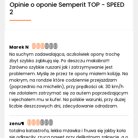
Opinie o oponie Semperit TOP - SPEED
2
Marek N
Na suchym zadawalająca, aczkolwiek opony trochę
zbyt szybko ząbkują się. Po deszczu makabra!!!
Zarówno szybkie ruszani jak i zatrzymywanie jest
problemem. Myślę że przez te opony miałem kolizję. Na
mokrym, na rondzie które codziennie przejażdżam
(poprzednio na michelin), przy prędkości ok. 30 km/h
nie zdołałem zatrzymać się za autem poprzedzającym
i wjechałem mu w kufer. Na polskie warunki, przy dużej
liczbie deszczowych dni, zdecydowanie odradzam.
zenu¶
totalna katastrofa, lekka mżawka i fruwa się jakby koła
sie odkręciły, rzuca nawet przy delikatnym zakręcie, a o