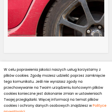
W celu poprawienia jakości naszych usług korzystamy z
plików cookies. Zgodę możesz udzielić poprzez zamknięcie
Polityka prywatności
tego komunikatu. Jeśli nie wyrażasz zgody na
e-mail: kontakt@opony.com.pl
przechowywanie na Twoim urządzeniu końcowym plików
cookies konieczne jest dokonanie zmian w ustawieniach
Copyright © 2000-2023 Opony.com.pl
Twojej przeglądarki. Więcej informacji na temat plików
cookies i ochrony danych osobowych znajdziesz w
Polityce
prywatności
.