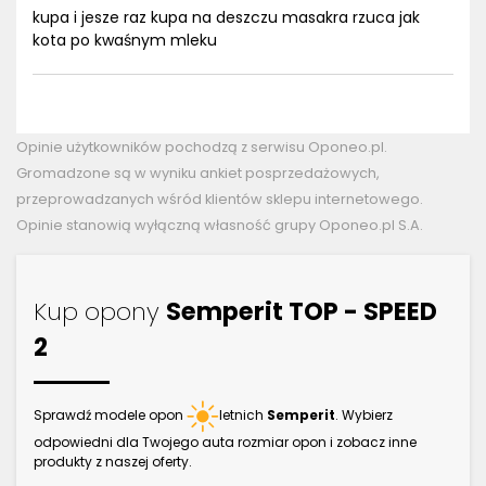
kupa i jesze raz kupa na deszczu masakra rzuca jak
kota po kwaśnym mleku
Opinie użytkowników pochodzą z serwisu Oponeo.pl.
Gromadzone są w wyniku ankiet posprzedażowych,
przeprowadzanych wśród klientów sklepu internetowego.
Opinie stanowią wyłączną własność grupy Oponeo.pl S.A.
Kup opony
Semperit TOP - SPEED
2
Sprawdź modele opon
letnich
Semperit
. Wybierz
odpowiedni dla Twojego auta rozmiar opon i zobacz inne
produkty z naszej oferty.