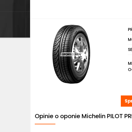
P
M
S
M
O
Sp
Opinie o oponie Michelin PILOT 