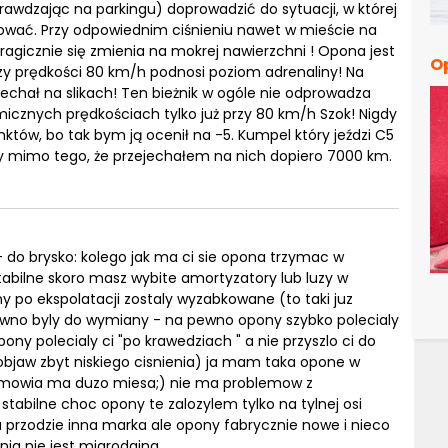
rawdzając na parkingu) doprowadzić do sytuacji, w której
erować. Przy odpowiednim ciśnieniu nawet w mieście na
tragicznie się zmienia na mokrej nawierzchni ! Opona jest
O
rzy prędkości 80 km/h podnosi poziom adrenaliny! Na
echał na slikach! Ten bieżnik w ogóle nie odprowadza
osmicznych prędkościach tylko już przy 80 km/h Szok! Nigdy
któw, bo tak bym ją ocenił na -5. Kumpel który jeździ C5
ny mimo tego, że przejechałem na nich dopiero 7000 km.
 do brysko: kolego jak ma ci sie opona trzymac w
estabilne skoro masz wybite amortyzatory lub luzy w
ny po ekspolatacji zostaly wyzabkowane (to taki juz
awno byly do wymiany - na pewno opony szybko polecialy
pony polecialy ci "po krawedziach " a nie przyszlo ci do
jaw zbyt niskiego cisnienia) ja mam taka opone w
to mowia ma duzo miesa;) nie ma problemow z
stabilne choc opony te zalozylem tylko na tylnej osi
 przodzie inna marka ale opony fabrycznie nowe i nieco
nia nie jest miarodajna