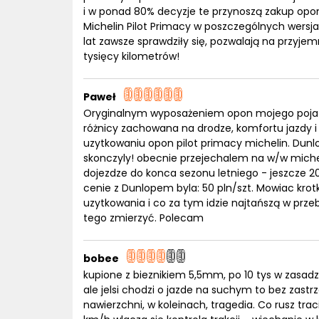
i w ponad 80% decyzje te przynoszą zakup opon
Michelin Pilot Primacy w poszczególnych wersj
lat zawsze sprawdziły się, pozwalają na przyje
tysięcy kilometrów!
Paweł
Oryginalnym wyposażeniem opon mojego poja
różnicy zachowana na drodze, komfortu jazdy 
uzytkowaniu opon pilot primacy michelin. Dunlo
skonczyly! obecnie przejechalem na w/w michel
dojezdze do konca sezonu letniego - jeszcze 20
cenie z Dunlopem byla: 50 pln/szt. Mowiac krot
uzytkowania i co za tym idzie najtańszą w prze
tego zmierzyć. Polecam
bobee
kupione z bieznikiem 5,5mm, po 10 tys w zasadz
ale jelsi chodzi o jazde na suchym to bez zastrz
nawierzchni, w koleinach, tragedia. Co rusz tra