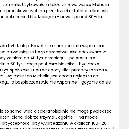
 tej marki. Użytkowałem także zimowe wersje Michelin.
ach produkowanych na przestrzeni ostatnich kilkunastu
mne pokonanie kilkudziesięciu - nawet ponad 80-ciu
zdu był dunlop. Nawet nie mam zamiaru wspominac
i co najwazniejsze bezpieczenstwa jakie odczuwam w
py zdjalem po 40 tys. przebiegu - po prostu sie
inie 60 tys. i maja po 4 mm bieznika - byc moze
 tys. spokojnie. Kupujac opony Pilot primacy roznica w
ko : wg mnie ten Michelin jest opona najlepsza do
biegu, o bezpieczeństwie nie wspomnę - gdyż nie da sie
ie to samo, wiec o scieranolsci nic nie moge pwoiedzec,
ezen, cicha, dobrze trzyma .. ogolnie +. Na mokrej
ci przyczepnosc, przy wyprzedzaniu w okoliach 100-120