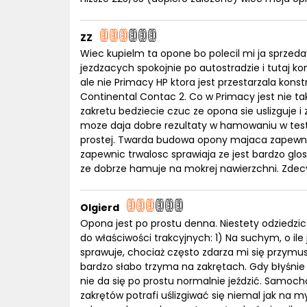
ZZ
Wiec kupielm ta opone bo polecil mi ja sprzedaw
jezdzacych spokojnie po autostradzie i tutaj ko
ale nie Primacy HP ktora jest przestarzala kons
Continental Contac 2. Co w Primacy jest nie t
zakretu bedziecie czuc ze opona sie uslizguje i
moze daja dobre rezultaty w hamowaniu w test
prostej. Twarda budowa opony majaca zapewnic
zapewnic trwalosc sprawiaja ze jest bardzo glo
ze dobrze hamuje na mokrej nawierzchni. Zdec
Olgierd
Opona jest po prostu denna. Niestety odziedzi
do właściwości trakcyjnych: 1) Na suchym, o ile
sprawuje, chociaż często zdarza mi się przymus 
bardzo słabo trzyma na zakrętach. Gdy błyśnie 
nie da się po prostu normalnie jeździć. Samoc
zakrętów potrafi uślizgiwać się niemal jak na 