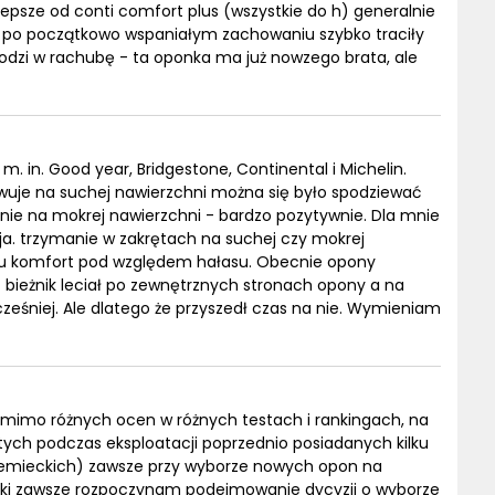
 lepsze od conti comfort plus (wszystkie do h) generalnie
ti po początkowo wspaniałym zachowaniu szybko traciły
hodzi w rachubę - ta oponka ma już nowzego brata, ale
m. in. Good year, Bridgestone, Continental i Michelin.
uje na suchej nawierzchni można się było spodziewać
nie na mokrej nawierzchni - bardzo pozytywnie. Dla mnie
ja. trzymanie w zakrętach na suchej czy mokrej
atku komfort pod względem hałasu. Obecnie opony
ieżnik leciał po zewnętrznych stronach opony a na
k wcześniej. Ale dlatego że przyszedł czas na nie. Wymieniam
omimo różnych ocen w różnych testach i rankingach, na
ych podczas eksploatacji poprzednio posiadanych kilku
emieckich) zawsze przy wyborze nowych opon na
rki zawsze rozpoczynam podejmowanie dycyzji o wyborze