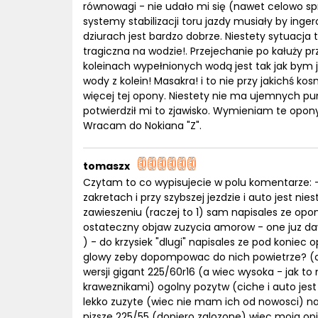
równowagi - nie udało mi się (nawet celowo sp
systemy stabilizacji toru jazdy musiały by ing
dziurach jest bardzo dobrze. Niestety sytuacja 
tragiczna na wodzie!. Przejechanie po kałuży p
koleinach wypełnionych wodą jest tak jak bym j
wody z kolein! Masakra! i to nie przy jakichś k
więcej tej opony. Niestety nie ma ujemnych pun
potwierdził mi to zjawisko. Wymieniam te opo
Wracam do Nokiana "Z".
tomaszx
Czytam to co wypisujecie w polu komentarze: -
zakretach i przy szybszej jezdzie i auto jest ni
zawieszeniu (raczej to 1) sam napisales ze opo
ostateczny objaw zuzycia amorow - one juz d
) - do krzysiek "dlugi" napisales ze pod koniec o
glowy zeby dopompowac do nich powietrze? (ob
wersji gigant 225/60r16 (a wiec wysoka - jak 
kraweznikami) ogolny pozytw (ciche i auto jest 
lekko zuzyte (wiec nie mam ich od nowosci) na
nizsze 225/55 (dopiero zalozone) wiec moja opi