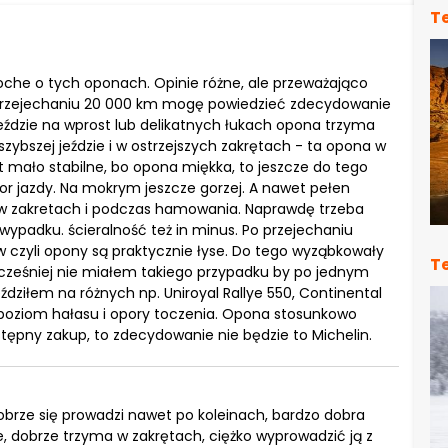
T
he o tych oponach. Opinie różne, ale przeważająco
przejechaniu 20 000 km mogę powiedzieć zdecydowanie
jeździe na wprost lub delikatnych łukach opona trzyma
zybszej jeździe i w ostrzejszych zakrętach - ta opona w
est mało stabilne, bo opona miękka, to jeszcze do tego
 tor jazdy. Na mokrym jeszcze gorzej. A nawet pełen
w zakretach i podczas hamowania. Naprawdę trzeba
ypadku. ścieralność też in minus. Po przejechaniu
 czyli opony są praktycznie łyse. Do tego wyząbkowały
T
 wcześniej nie miałem takiego przypadku by po jednym
ździłem na różnych np. Uniroyal Rallye 550, Continental
 poziom hałasu i opory toczenia. Opona stosunkowo
ępny zakup, to zdecydowanie nie będzie to Michelin.
obrze się prowadzi nawet po koleinach, bardzo dobra
ie, dobrze trzyma w zakrętach, ciężko wyprowadzić ją z