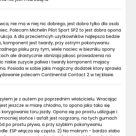
ca, nie ma w niej nic dobrego, jest dobra tylko dla osob
niec. Polecam Michelin Pilot Sport SP2 to jest dobra opona
trukcja. A dla przecietncyh uzytkowników najlepsza bedzie
ak, komponent jest twardy, przy ostrym pokonywaniu
 zadnego pisku przy tym, wiele naciec w biezniku opony
ach ale drastycznie obnizaja jakosc prowadzenia na
 niskie zuzycie paliwa i twardy komponent majacy
sna. Posiada w sobie jakis magiczny dodatek ktory sprawia
ydowanie polecam Continental Contact 2 w tej klasie.
czyłem je z autem po poprzednim właścicielu. Wracając
 jest jeszcze w miarę chłodno, to opona jako tako się
korygowania toru jazdy. Opona się po prostu uślizguje i
mocniej słońce i asfalt jest rozgrzany, na tych gumach
hód po prostu pływa, a przy szybkim pokonywaniu
mydle. ESP włącza się często. 2) Na mokrym - bardzo słabo