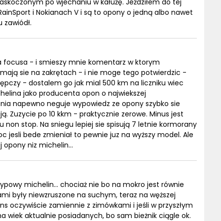
skoczonym po wjechaniu w kałużę. Jeździłem do tej
ainSport i Nokianach V i są to opony o jedną albo nawet
u zawiódł.
focusa - i smieszy mnie komentarz w ktorym
ymają sie na zakrętach - i nie moge tego potwierdzic -
pczy - dostalem go jak mial 500 km na liczniku wiec
ichelina jako producenta opon o najwiekszej
enia napewno neguje wypowiedz ze opony szybko sie
ują. Zuzycie po 10 kkm - praktycznie zerowe. Minus jest
u non stop. Na sniegu lepiej sie spisują 7 letnie kormorany
 jesli bede zmieniał to pewnie juz na wyższy model. Ale
 opony niz michelin...
powy michelin... chociaż nie bo na mokro jest równie
gami były niewzruszone na suchym, teraz na węższej
ns oczywiście zamiennie z zimówkami i jeśli w przyszłym
a wiek aktualnie posiadanych, bo sam bieżnik ciągle ok.