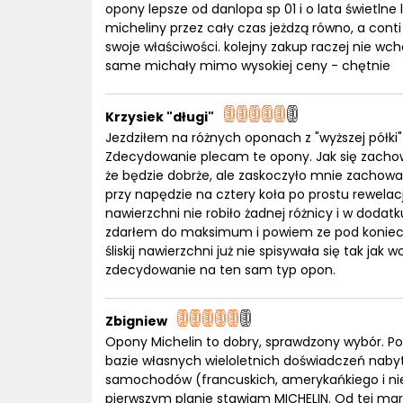
opony lepsze od danlopa sp 01 i o lata świetlne
micheliny przez cały czas jeżdzą równo, a con
swoje właściwości. kolejny zakup raczej nie wc
same michały mimo wysokiej ceny - chętnie
Krzysiek "długi"
Jezdziłem na różnych oponach z "wyższej półki" 
Zdecydowanie plecam te opony. Jak się zachow
że będzie dobrże, ale zaskoczyło mnie zachowa
przy napędzie na cztery koła po prostu rewelac
nawierzchni nie robiło żadnej różnicy i w dod
zdarłem do maksimum i powiem ze pod koniec b
śliskij nawierzchni już nie spisywała się tak ja
zdecydowanie na ten sam typ opon.
Zbigniew
Opony Michelin to dobry, sprawdzony wybór. P
bazie własnych wieloletnich doświadczeń nabyt
samochodów (francuskich, amerykańkiego i ni
pierwszym planie stawiam MICHELIN. Od tej ma