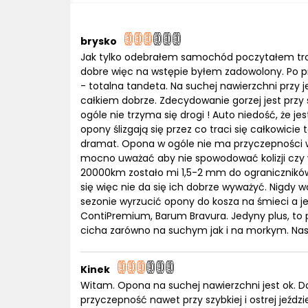
brysko
Jak tylko odebrałem samochód poczytałem troc
dobre więc na wstępie byłem zadowolony. Po 
- totalna tandeta. Na suchej nawierzchni przy 
całkiem dobrze. Zdecydowanie gorzej jest przy s
ogóle nie trzyma się drogi ! Auto niedość, że j
opony ślizgają się przez co traci się całkowicie
dramat. Opona w ogóle nie ma przyczepności 
mocno uważać aby nie spowodować kolizji czy w
20000km zostało mi 1,5-2 mm do ograniczników
się więc nie da się ich dobrze wyważyć. Nigdy
sezonie wyrzucić opony do kosza na śmieci a je
ContiPremium, Barum Bravura. Jedyny plus, to
cicha zarówno na suchym jak i na morkym. Nast
Kinek
Witam. Opona na suchej nawierzchni jest ok. D
przyczepność nawet przy szybkiej i ostrej jeźdz