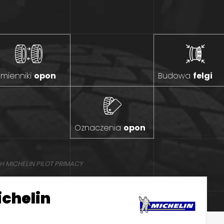
mienniki
opon
Budowa
felgi
Oznaczenia
opon
H MICHELIN PILOT PRIMACY
ichelin