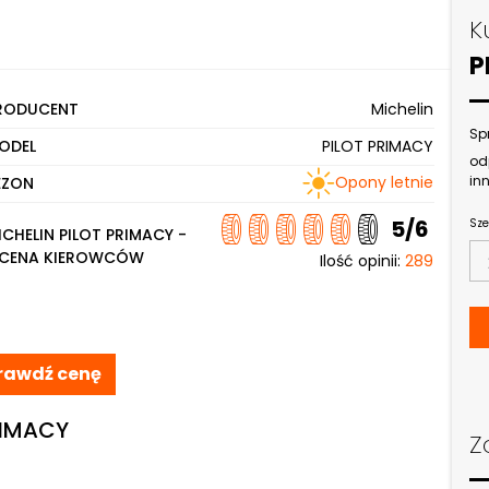
K
P
RODUCENT
Michelin
Sp
ODEL
PILOT PRIMACY
od
Opony letnie
inn
EZON
5/6
Sze
ICHELIN PILOT PRIMACY -
CENA KIEROWCÓW
Ilość opinii:
289
rawdź cenę
PRIMACY
Z