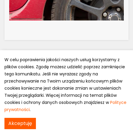
W celu poprawienia jakości naszych usług korzystamy z
plików cookies. Zgodę możesz udzielić poprzez zamknięcie
Polityka prywatności
tego komunikatu. Jeśli nie wyrażasz zgody na
e-mail: kontakt@opony.com.pl
przechowywanie na Twoim urządzeniu końcowym plików
cookies konieczne jest dokonanie zmian w ustawieniach
Copyright © 2000-2023 Opony.com.pl
Twojej przeglądarki. Więcej informacji na temat plików
cookies i ochrony danych osobowych znajdziesz w
Polityce
prywatności
.
Michelin Pilot Power 3 w
Akceptuję
Sprawdź cenę