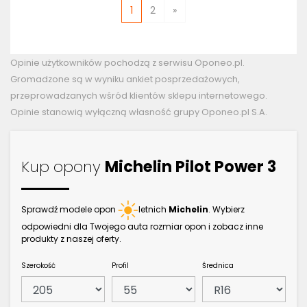
1
2
»
Opinie użytkowników pochodzą z serwisu Oponeo.pl.
Gromadzone są w wyniku ankiet posprzedażowych,
przeprowadzanych wśród klientów sklepu internetowego.
Opinie stanowią wyłączną własność grupy Oponeo.pl S.A.
Kup opony
Michelin Pilot Power 3
Sprawdź modele opon
letnich
Michelin
. Wybierz
odpowiedni dla Twojego auta rozmiar opon i zobacz inne
produkty z naszej oferty.
Szerokość
Profil
Średnica