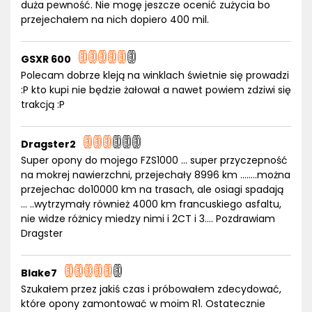
duża pewność. Nie mogę jeszcze ocenić zużycia bo
przejechałem na nich dopiero 400 mil.
GSXR 600
Polecam dobrze kleją na winklach świetnie się prowadzi
:P kto kupi nie będzie żałował a nawet powiem zdziwi się
trakcją :P
Dragster2
Super opony do mojego FZS1000 ... super przyczepność
na mokrej nawierzchni, przejechały 8996 km ........można
przejechac do10000 km na trasach, ale osiagi spadają
... ..wytrzymały również 4000 km francuskiego asfaltu,
nie widze różnicy miedzy nimi i 2CT i 3.... Pozdrawiam
Dragster
Blake7
Szukałem przez jakiś czas i próbowałem zdecydować,
które opony zamontować w moim R1. Ostatecznie