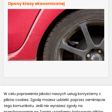
Opony klasy ekonomicznej
W celu poprawienia jakości naszych usług korzystamy z
plików cookies. Zgodę możesz udzielić poprzez zamknięcie
Polityka prywatności
tego komunikatu. Jeśli nie wyrażasz zgody na
przechowywanie na Twoim urządzeniu końcowym plików