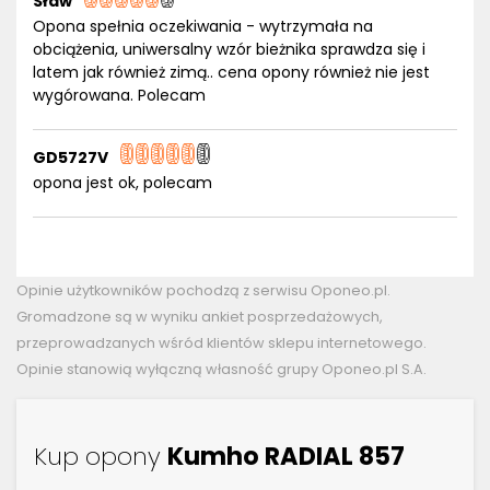
Sław
Opona spełnia oczekiwania - wytrzymała na
obciążenia, uniwersalny wzór bieżnika sprawdza się i
latem jak również zimą.. cena opony również nie jest
wygórowana. Polecam
GD5727V
opona jest ok, polecam
Opinie użytkowników pochodzą z serwisu Oponeo.pl.
Gromadzone są w wyniku ankiet posprzedażowych,
przeprowadzanych wśród klientów sklepu internetowego.
Opinie stanowią wyłączną własność grupy Oponeo.pl S.A.
Kup opony
Kumho RADIAL 857