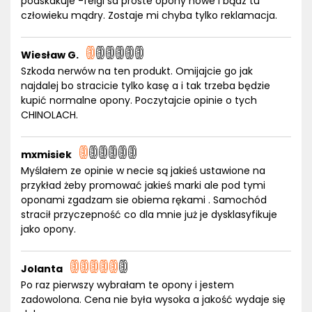
podskakuje -felgi sa proste opony nowe i bądz tu
człowieku mądry. Zostaje mi chyba tylko reklamacja.
Wiesław G.
Szkoda nerwów na ten produkt. Omijajcie go jak
najdalej bo stracicie tylko kasę a i tak trzeba będzie
kupić normalne opony. Poczytajcie opinie o tych
CHINOLACH.
mxmisiek
Myślałem ze opinie w necie są jakieś ustawione na
przykład żeby promować jakieś marki ale pod tymi
oponami zgadzam sie obiema rękami . Samochód
stracił przyczepność co dla mnie już je dysklasyfikuje
jako opony.
Jolanta
Po raz pierwszy wybrałam te opony i jestem
zadowolona. Cena nie była wysoka a jakość wydaje się