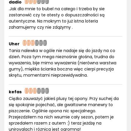
dadio
.Jak dla mnie to bubel na całego i trzeba by sie
zastanowić czy te atesty o dopuszczalności są
autentyczne. Na mokrym to już istna loteria
zahamujemy czy nie zdążymy .
Uher
Tania nalewka w ogóle nie nadaje się do jazdy na co
dzień. Poza tym mega nieznośnie głośna, trudna do
wyważenia, bije mimo wyważenia (nierówna warstwa
gumy), miękka ścianka boczna więc cierpi precyzja
skrętu, momentami nieprzewidywalna.
kefas
Ciężko zauważyć jakieś plusy tej opony. Przy suchej da
się spokojnie pojechać, ale gwałtowne manewry to
piszczenie. Ogólnie opona nic specjalnego.
Przejezdziłem na nich wsumie cały sezon, potem je
sprzedałem razem z autem :) teraz jeżdżę na
uniroyalach i róznica jest ogromna!