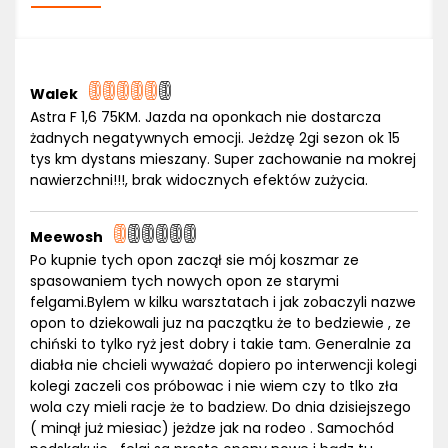
Walek
Astra F 1,6 75KM. Jazda na oponkach nie dostarcza
żadnych negatywnych emocji. Jeżdzę 2gi sezon ok 15
tys km dystans mieszany. Super zachowanie na mokrej
nawierzchni!!!, brak widocznych efektów zużycia.
Meewosh
Po kupnie tych opon zaczął sie mój koszmar ze
spasowaniem tych nowych opon ze starymi
felgami.Bylem w kilku warsztatach i jak zobaczyli nazwe
opon to dziekowali juz na paczątku że to bedziewie , ze
chiński to tylko ryż jest dobry i takie tam. Generalnie za
diabła nie chcieli wyważać dopiero po interwencji kolegi
kolegi zaczeli cos próbowac i nie wiem czy to tlko zła
wola czy mieli racje że to badziew. Do dnia dzisiejszego
( minął już miesiac) jeżdze jak na rodeo . Samochód