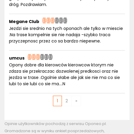
dróg. Pozdrawiam.
Megane Club
Jezdzi sie srednio na tych oponach ale tylko w miescie
.Na trase kompelnie sie nie nadaja -szybko traca
przyczepnosc przez co sa bardzo niepewne.
umcus
Opony dobre dla kierowców kierowcow ktorym nie
zdaza sie przekraczac dozwolenej predkosci oraz nie
jezdza w trase .Ogolnie słabe ale jak sie nie ma co sie
lubi to sie lubi co sie ma....N
1
2
»
Opinie użytkowników pochodzą z serwisu Oponeo.pl.
Gromadzone są w wyniku ankiet posprzedażowych,