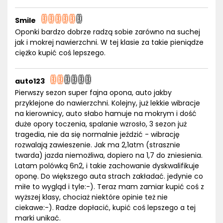
Smile
Oponki bardzo dobrze radzą sobie zarówno na suchej
jak i mokrej nawierzchni. W tej klasie za takie pieniądze
ciężko kupić coś lepszego.
auto123
Pierwszy sezon super fajna opona, auto jakby
przyklejone do nawierzchni. Kolejny, już lekkie wibracje
na kierownicy, auto słabo hamuje na mokrym i dość
duże opory toczenia, spalanie wzrosło, 3 sezon już
tragedia, nie da się normalnie jeździć - wibrację
rozwalają zawieszenie. Jak ma 2,1atm (strasznie
twarda) jazda niemożliwa, dopiero na 1,7 do zniesienia.
Latam polówką 6n2, i takie zachowanie dyskwalifikuje
oponę. Do większego auta strach zakładać. jedynie co
miłe to wygląd i tyle:-). Teraz mam zamiar kupić coś z
wyższej klasy, chociaż niektóre opinie też nie
ciekawe:-). Radze dopłacić, kupić coś lepszego a tej
marki unikać.