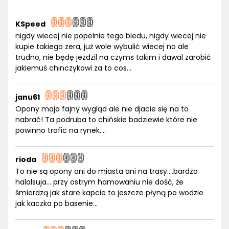
KSpeed
nigdy wiecej nie popelnie tego bledu, nigdy wiecej nie
kupie takiego zera, już wole wybulić wiecej no ale
trudno, nie będę jezdzil na czyms takim i dawal zarobić
jakiemuś chinczykowi za to cos...
janu61
Opony maja fajny wygląd ale nie djacie się na to
nabrać! Ta podruba to chińskie badziewie które nie
powinno trafic na rynek….
rioda
To nie są opony ani do miasta ani na trasy….bardzo
halalsuja… przy ostrym hamowaniu nie dość, że
śmierdzą jak stare kapcie to jeszcze płyną po wodzie
jak kaczka po basenie…