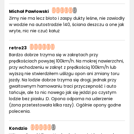
Michał Pawłowski
Zimy nie ma lecz błoto i zaspy dukty leśne, nie zawiodły
w wodzie na autostradzie 140, ściana deszczu a one jak
wryte, nic nie czuć kałuż
retro23
Bardzo dobrze trzyma się w zakrętach przy
prędkościach powyżej 100km/h. Na mokrej nawierzchni,
przy wchodzeniu w zakręt z prędkością 100km/h lub
wyższą nie stwierdziłem uślizgu opon ani zmiany toru
jazdy. Na lodzie dobrze trzyma się drogi, jednak przy
gwałtownym hamowaniu traci przyczepność i auto
tańcuje, ale to nic nowego jak się jeździ po czystym
lodzie bez piasku :D. Opona odporna na uderzenie
(żona przetestowała kilka razy). Ogólnie opony godne
polecenia.
Kondzio