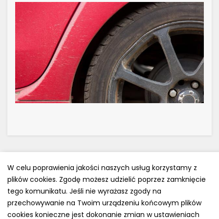
W celu poprawienia jakości naszych usług korzystamy z
plików cookies. Zgodę możesz udzielić poprzez zamknięcie
Polityka prywatności
tego komunikatu. Jeśli nie wyrażasz zgody na
e-mail: kontakt@opony.com.pl
przechowywanie na Twoim urządzeniu końcowym plików
cookies konieczne jest dokonanie zmian w ustawieniach