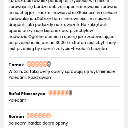
już cisza,jak również poniżej tej szybkości.w mieście
sprawuje się bardzo dobrze,super hamowanie zarówno
na suchej jak i mokrej nawierzchni.Głośność w mieście
zadowalająca.Dobrze tłumi nierówności na naszych
drogach jak i podjazdy na krawężnik..Na zakrętach
opona utrzymuje kierunek bez przechyłów
nadwozia.Ogólnie oceniam oponę jako zadowalająco
po przejechaniu ponad 3000 km.Natomiast zbyt mały
jest przebieg by ocenić zużycie-trwałość bieżnika.
Tomek
Witam, za taką cenę opony sprawują się wyśmienicie.
Polecam. Pozdrawiam
Rafał Płaszczyca
Polecam
Roman
polecam bardzo dobre opony