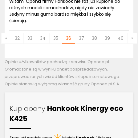
Witam. Oponki firmy Hankook nie raz już kupione do
różnych modeli samochodów, nigdy nie zawiodły.
Jedyny minus guma bardzo miękka i szybko się
ścierają.
«
32
33
34
35
36
37
38
39
40
»
Opinie użytkowników pochodzą z serwisu Oponeo.pl.
Gromadzone są w wyniku ankiet posprzedażowych,
przeprowadzanych wśród klientów sklepu internetowego.
Opinie stanowią wyłączną własność grupy Oponeo.pl S.A.
Kup opony
Hankook Kinergy eco
K425
Sprawdź modele opon
letnich
Hankook
. Wybierz