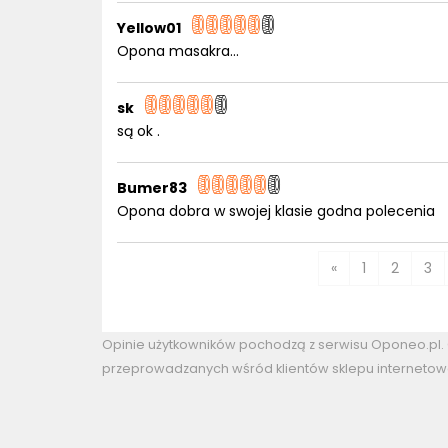
Yellow01
Opona masakra...
sk
są ok .
Bumer83
Opona dobra w swojej klasie godna polecenia
«
1
2
3
Opinie użytkowników pochodzą z serwisu Oponeo.pl
przeprowadzanych wśród klientów sklepu internetow