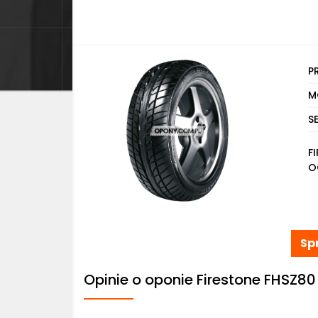
P
M
S
F
O
Sp
Opinie o oponie Firestone FHSZ80