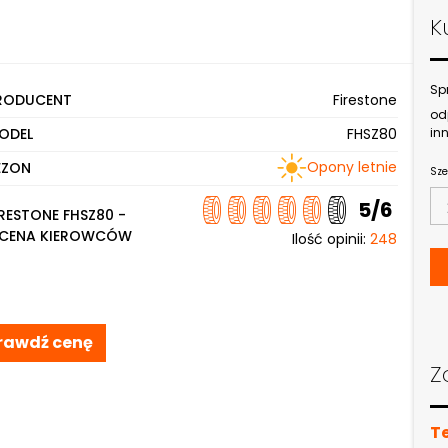
K
Sp
RODUCENT
Firestone
od
ODEL
FHSZ80
inn
Opony letnie
EZON
Sze
5/6
IRESTONE FHSZ80 -
CENA KIEROWCÓW
Ilość opinii:
248
rawdź cenę
Z
T