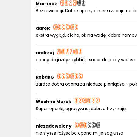
Martinez
Bez rewelacji. Dobre opony ale nie rzucaja na k
darek
ekstra wygląd, cicha, ok na wodę, dobre hamo
andrzej
opony do jazdy szybkiej i super do jazdy w desz
RobakG
Bardzo dobra opona za nieduże pieniądze - po
Wochna Marek
Super oponki, agresywne, dobrze trzymają.
niezadowolony
nie słyszę łożysk bo opona mi je zagłusza