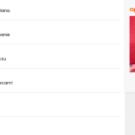
O
olana.
wanie
czu
lecam!