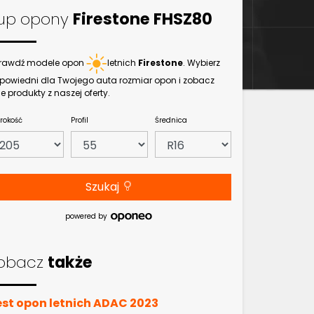
up opony
Firestone FHSZ80
rawdź modele opon
letnich
Firestone
. Wybierz
powiedni dla Twojego auta rozmiar opon i zobacz
e produkty z naszej oferty.
rokość
Profil
Średnica
Szukaj
powered by
obacz
także
est opon letnich ADAC 2023