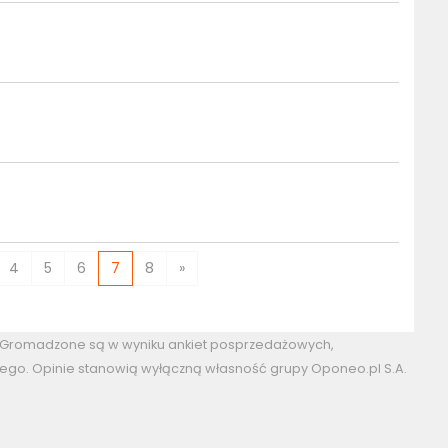
4
5
6
7
8
»
. Gromadzone są w wyniku ankiet posprzedażowych,
ego. Opinie stanowią wyłączną własność grupy Oponeo.pl S.A.