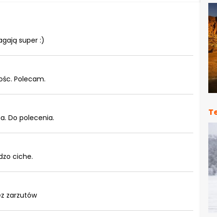
agają super :)
ośc. Polecam.
T
a. Do polecenia.
dzo ciche.
ez zarzutów