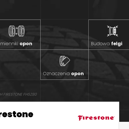
mienniki
opon
Budowa
felgi
Oznaczenia
opon
H FIRESTONE FHSZ80
irestone