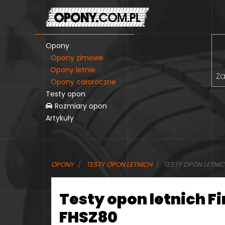
Opony
Opony zimowe
Opony letnie
Za
Opony całoroczne
Testy opon
Rozmiary opon
Artykuły
OPONY
TESTY OPON LETNICH
TESTY OPON LETNIC
Testy opon letnich F
FHSZ80