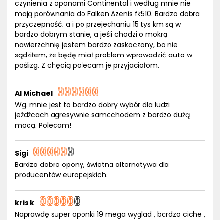
czynienia z oponami Continental i według mnie nie
mają porównania do Falken Azenis fk510. Bardzo dobra
przyczepność, a i po przejechaniu 15 tys km są w
bardzo dobrym stanie, a jeśli chodzi o mokrą
nawierzchnię jestem bardzo zaskoczony, bo nie
sądziłem, że będę miał problem wprowadzić auto w
poślizg. Z chęcią polecam je przyjaciołom.
Al Michael
Wg. mnie jest to bardzo dobry wybór dla ludzi
jeźdźcach agresywnie samochodem z bardzo dużą
mocą. Polecam!
Sigi
Bardzo dobre opony, świetna alternatywa dla
producentów europejskich.
kris k
Naprawdę super oponki 19 mega wyglad , bardzo ciche ,