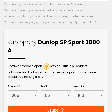
Opinie użytkowników pochodzą z serwisu Oponeo.pl.
Gromadzone są w wyniku ankiet posprzedażowych,
przeprowadzanych wśród klientów sklepu internetowego.
Opinie stanowią wyłączną własność grupy Oponeo.pl S.A.
Kup opony
Dunlop SP Sport 3000
A
Sprawdź modele opon
letnich
Dunlop
. Wybierz
odpowiedni dla Twojego auta rozmiar opon i zobacz inne
produkty z naszej oferty.
Szerokość
Profil
Średnica
Szukaj