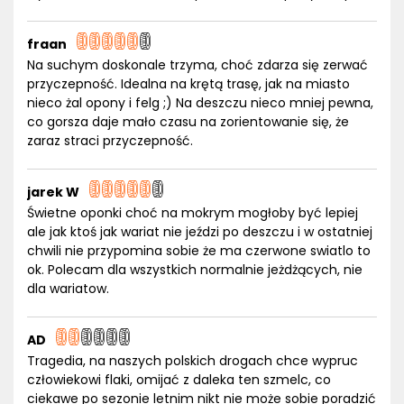
fraan
Na suchym doskonale trzyma, choć zdarza się zerwać
przyczepność. Idealna na krętą trasę, jak na miasto
nieco żal opony i felg ;) Na deszczu nieco mniej pewna,
co gorsza daje mało czasu na zorientowanie się, że
zaraz straci przyczepność.
jarek W
Świetne oponki choć na mokrym mogłoby być lepiej
ale jak ktoś jak wariat nie jeździ po deszczu i w ostatniej
chwili nie przypomina sobie że ma czerwone swiatlo to
ok. Polecam dla wszystkich normalnie jeżdżących, nie
dla wariatow.
AD
Tragedia, na naszych polskich drogach chce wypruc
człowiekowi flaki, omijać z daleka ten szmelc, co
ciekawe po sezonie letnim nikt nie może sobie poradzić