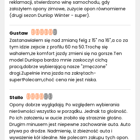
reklamacji, stwierdzono winę samochodu, gdy
założyłem opony zimowe, zużycie opon równomierne
(drugi sezon Dunlop Wiinter - super).
Gustaw
Zastanawiałem się nad zmianą felg z 15" na 16",a co za
tym idzie zejscie z profilu 60 na 50.Trochę się
wahałem,że komfort jazdy zmieni się na gorsze.Ten
model Dunlopa bardzo mnie zaskoczył cichą
pracą,dobrze wybierającą nasze "zmęczone"
drogi.Zupełnie inna jazda na zakrętach-
super!Polecam,choć cena nie jest niska.
Stallo
Opony dobrze wyglądają. Po względem wybierania
nierówności wszystko w porządku. Jednak ta głośność.
Po ich założeniu w aucie zrobiło się strasznie głośno.
Drugim minusem jest niepewne zachowanie auta. Auto
pływa po drodze. Nadmienię, iż zbieżność auta i
wyważenie kół idealne. Nie polecam zakupu tych opon.