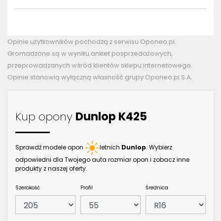
Opinie użytkowników pochodzą z serwisu Oponeo.pl.
Gromadzone są w wyniku ankiet posprzedażowych,
przeprowadzanych wśród klientów sklepu internetowego.
Opinie stanowią wyłączną własność grupy Oponeo.pl S.A.
Kup opony
Dunlop K425
Sprawdź modele opon
letnich
Dunlop
. Wybierz
odpowiedni dla Twojego auta rozmiar opon i zobacz inne
produkty z naszej oferty.
Szerokość
Profil
Średnica