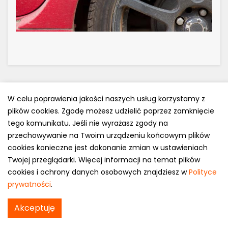
W celu poprawienia jakości naszych usług korzystamy z
plików cookies. Zgodę możesz udzielić poprzez zamknięcie
Polityka prywatności
tego komunikatu. Jeśli nie wyrażasz zgody na
e-mail: kontakt@opony.com.pl
przechowywanie na Twoim urządzeniu końcowym plików
cookies konieczne jest dokonanie zmian w ustawieniach
Copyright © 2000-2023 Opony.com.pl
Twojej przeglądarki. Więcej informacji na temat plików
cookies i ochrony danych osobowych znajdziesz w
Polityce
prywatności
.
Dunlop K425 w
Akceptuję
Sprawdź cenę