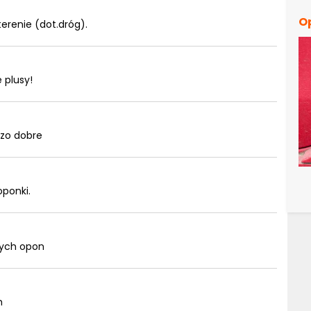
O
erenie (dot.dróg).
 plusy!
dzo dobre
oponki.
tych opon
h