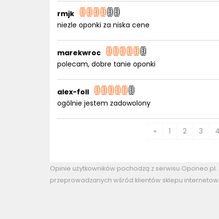
rmjk
niezle oponki za niska cene
marekwroc
polecam, dobre tanie oponki
alex-foll
ogólnie jestem zadowolony
«
1
2
3
Opinie użytkowników pochodzą z serwisu Oponeo.pl
przeprowadzanych wśród klientów sklepu internetow