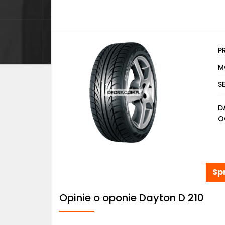
P
M
S
D
O
Sp
Opinie o oponie Dayton D 210