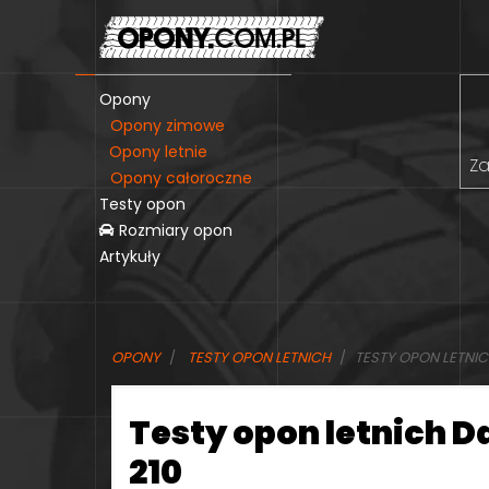
Opony
Opony zimowe
Opony letnie
Za
Opony całoroczne
Testy opon
Rozmiary opon
Artykuły
OPONY
TESTY OPON LETNICH
TESTY OPON LETNIC
Testy opon letnich D
210