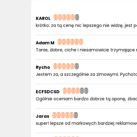
KAROL
krótko: za tą cenę nic lepszego nie widzę, jes
Adam M
Tanie, dobre, ciche i niesamowicie trzymające
Rycho
Jestem za, a szczególnie za zimowymi. Pychota
ECFSDCSD
Ogólnie oceniam bardzo dobrze tą oponę, zbac
Jaras
super! lepsze od markowych bardziej reklamowa