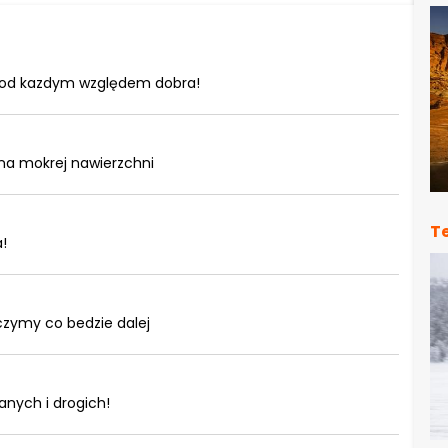
t pod kazdym względem dobra!
 na mokrej nawierzchni
T
!
zymy co bedzie dalej
nych i drogich!