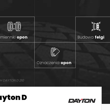
mienniki
opon
Budowa
felgi
Oznaczenia
opon
H DAYTON D 210
ayton D