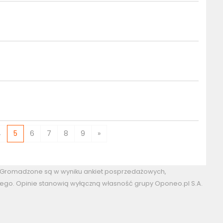
4
5
6
7
8
9
»
. Gromadzone są w wyniku ankiet posprzedażowych,
ego. Opinie stanowią wyłączną własność grupy Oponeo.pl S.A.