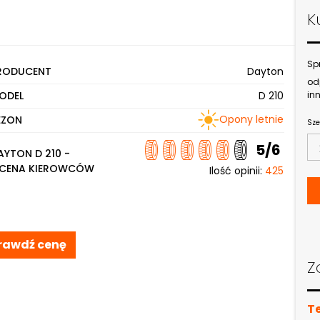
K
Sp
RODUCENT
Dayton
od
ODEL
D 210
inn
Opony letnie
EZON
Sze
5/6
AYTON D 210 -
CENA KIEROWCÓW
Ilość opinii:
425
rawdź cenę
Z
T