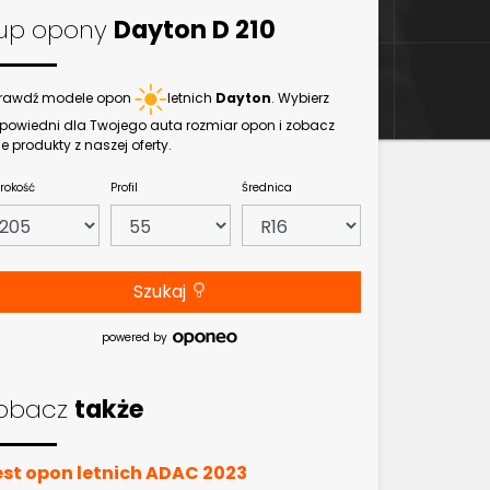
up opony
Dayton D 210
rawdź modele opon
letnich
Dayton
. Wybierz
powiedni dla Twojego auta rozmiar opon i zobacz
e produkty z naszej oferty.
rokość
Profil
Średnica
Szukaj
powered by
obacz
także
est opon letnich ADAC 2023