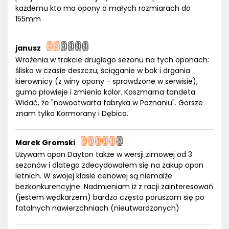
każdemu kto ma opony o małych rozmiarach do
155mm
janusz
Wrażenia w trakcie drugiego sezonu na tych oponach:
ślisko w czasie deszczu, ściąganie w bok i drgania
kierownicy (z winy opony - sprawdzone w serwisie),
guma płowieje i zmienia kolor. Koszmarna tandeta.
Widać, że "nowootwarta fabryka w Poznaniu". Gorsze
znam tylko Kormorany i Dębica.
Marek Gromski
Używam opon Dayton także w wersji zimowej od 3
sezonów i dlatego zdecydowałem się na zakup opon
letnich. W swojej klasie cenowej są niemalże
bezkonkurencyjne. Nadmieniam iż z racji zainteresowań
(jestem wędkarzem) bardzo często poruszam się po
fatalnych nawierzchniach (nieutwardzonych)