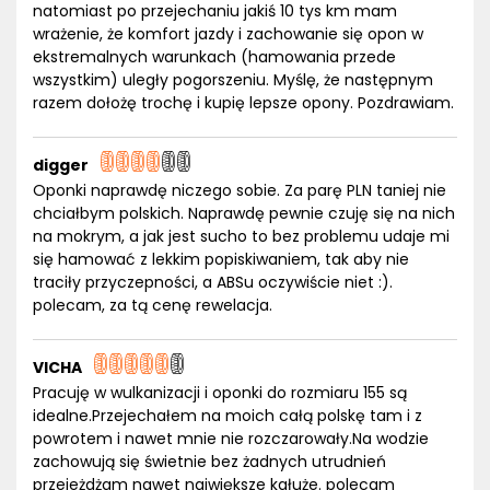
natomiast po przejechaniu jakiś 10 tys km mam
wrażenie, że komfort jazdy i zachowanie się opon w
ekstremalnych warunkach (hamowania przede
wszystkim) uległy pogorszeniu. Myślę, że następnym
razem dołożę trochę i kupię lepsze opony. Pozdrawiam.
digger
Oponki naprawdę niczego sobie. Za parę PLN taniej nie
chciałbym polskich. Naprawdę pewnie czuję się na nich
na mokrym, a jak jest sucho to bez problemu udaje mi
się hamować z lekkim popiskiwaniem, tak aby nie
traciły przyczepności, a ABSu oczywiście niet :).
polecam, za tą cenę rewelacja.
VICHA
Pracuję w wulkanizacji i oponki do rozmiaru 155 są
idealne.Przejechałem na moich całą polskę tam i z
powrotem i nawet mnie nie rozczarowały.Na wodzie
zachowują się świetnie bez żadnych utrudnień
przejeżdżam nawet największe kałuże. polecam