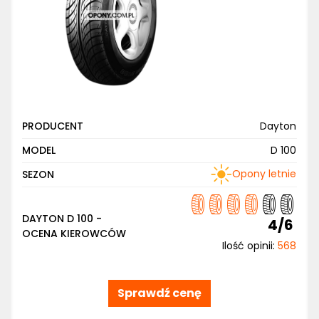
PRODUCENT
Dayton
MODEL
D 100
Opony letnie
SEZON
DAYTON D 100 -
4/6
OCENA KIEROWCÓW
Ilość opinii:
568
Sprawdź cenę