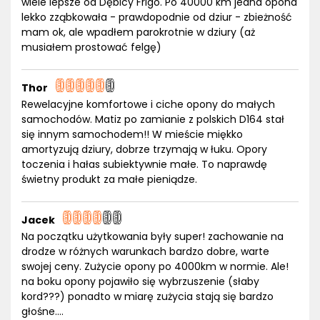
wiele lepsze od Dębicy Frigo. Po 40000 km jedna opona
lekko zząbkowała - prawdopodnie od dziur - zbieżność
mam ok, ale wpadłem parokrotnie w dziury (aż
musiałem prostować felgę)
Thor
Rewelacyjne komfortowe i ciche opony do małych
samochodów. Matiz po zamianie z polskich D164 stał
się innym samochodem!! W mieście miękko
amortyzują dziury, dobrze trzymają w łuku. Opory
toczenia i hałas subiektywnie małe. To naprawdę
świetny produkt za małe pieniądze.
Jacek
Na początku użytkowania były super! zachowanie na
drodze w różnych warunkach bardzo dobre, warte
swojej ceny. Zużycie opony po 4000km w normie. Ale!
na boku opony pojawiło się wybrzuszenie (słaby
kord???) ponadto w miarę zużycia stają się bardzo
głośne....