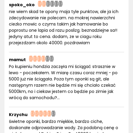
spoko_oko
nie wiem skad te opony maja tyle punktow, ale ja ich
zdecydowanie nie polecam. na mokrej nawierzchni
ciezko mowic o czyms takim jak hamowanie bo
poprostu one lapia od razu poslizg. beznadziejne sa!!
jedyny atut to cena. dodam, ze w ciagu roku
przejezdzam okolo 40000. pozdrawiam
mamut
Po kupieniu hondzia zaczęła mi ściągać strasznie w
lewo - poczekałem. W miarę czasu coraz mniej - po
5000 już nie ściągała. Poza tym oponki są git, ale
następnym razem nie będzie mi się chciało czekać
5000km, no i ciekaw jestem co będzie po zimie jak
wrócą do samochodu?...
Krzychu
świetne oponki, bardzo miękkie, bardzo ciche,
doskonałe odprowadzanie wody. Za podobną cenę o