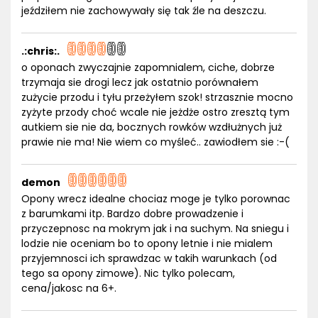
jeździłem nie zachowywały się tak źle na deszczu.
.:chris:.
o oponach zwyczajnie zapomnialem, ciche, dobrze
trzymaja sie drogi lecz jak ostatnio porównałem
zużycie przodu i tyłu przeżyłem szok! strzasznie mocno
zyżyte przody choć wcale nie jeżdże ostro zresztą tym
autkiem sie nie da, bocznych rowków wzdłużnych już
prawie nie ma! Nie wiem co myśleć.. zawiodłem sie :-(
demon
Opony wrecz idealne chociaz moge je tylko porownac
z barumkami itp. Bardzo dobre prowadzenie i
przyczepnosc na mokrym jak i na suchym. Na sniegu i
lodzie nie oceniam bo to opony letnie i nie mialem
przyjemnosci ich sprawdzac w takih warunkach (od
tego sa opony zimowe). Nic tylko polecam,
cena/jakosc na 6+.