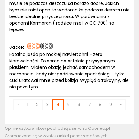
mysle że podczas deszczu sa bardzo dobre. Jakich
bym nie miał opon to wiadomo że podczas deszczu nie
bedzie idealne przyczepności. W porównaniu z
oponami Kormoran ( rodzice mieli w CC 700) sa
lepsze.
Jacek
Fatalna jazda po mokrej nawierzchni - zero
kierowalności. To samo na asfalcie przysypanym
piaskiem. Miałem okazję jechać samochodem w
momencie, kiedy niespodziewanie spadł śnieg - tylko
cud uratował mnie przed kolizją. Wygląd atrakcyjny, ale
nic poza tym.
«
1
2
3
4
5
6
7
8
9
»
Opinie użytkowników pochodzą z serwisu Oponeo.pl.
Gromadzone są w wyniku ankiet posprzedażowych,