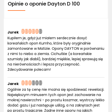
Opinie o oponie Dayton D 100
Jurek
Kupiłem je, gdyż już miałem serdecznie dosyć
koreańskich opon Kumho, które były oryginalnie
zamontowane w Matizie. Opony DAYTON w porównaniu
z nimi to niebo a ziemia. Cichutkie (a koreańskie
szumiały jak diabli), bardziej miękkie, lepiej sprawują się
na nierównościach i lepsza przyczepność.
Zdecydowanie polecam!
Jarek
Ogólnie za tę cenę nie można się spodziewać rewelacji.
Największym minusem tych opon jest zachowanie na
mokrej nawierzchni - po prostu koszmar, wystrczy lekko
dodać gazu i już następuje uślizg, a na zakrętach jest
po prostu tragicznie. Żadne inne opony na jakich