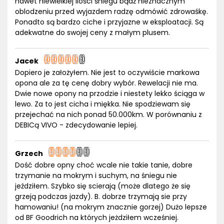
nawet niewielkiej ilości śniegu bądź nieznacznym
oblodzeniu przed wyjazdem radzę odmówić zdrowaśkę.
Ponadto są bardzo ciche i przyjazne w eksploatacji. Są
adekwatne do swojej ceny z małym plusem.
Jacek
Dopiero je założyłem. Nie jest to oczywiście markowa
opona ale za tę cenę dobry wybór. Rewelacji nie ma.
Dwie nowe opony na przodzie i niestety lekko ściąga w
lewo. Za to jest cicha i miękka. Nie spodziewam się
przejechać na nich ponad 50.000km. W porównaniu z
DEBICą VIVO - zdecydowanie lepiej.
Grzech
Dość dobre opny choć wcale nie takie tanie, dobre
trzymanie na mokrym i suchym, na śniegu nie
jeździłem. Szybko się scierają (może dlatego że się
grzeją podczas jazdy). B. dobrze trzymają sie przy
hamowaniu! (na mokrym znacznie gorzej) Dużo lepsze
od BF Goodrich na których jeżdziłem wcześniej.