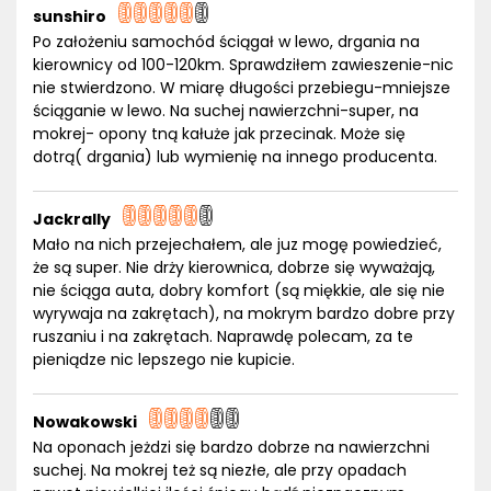
sunshiro
Po założeniu samochód ściągał w lewo, drgania na
kierownicy od 100-120km. Sprawdziłem zawieszenie-nic
nie stwierdzono. W miarę długości przebiegu-mniejsze
ściąganie w lewo. Na suchej nawierzchni-super, na
mokrej- opony tną kałuże jak przecinak. Może się
dotrą( drgania) lub wymienię na innego producenta.
Jackrally
Mało na nich przejechałem, ale juz mogę powiedzieć,
że są super. Nie drży kierownica, dobrze się wyważają,
nie ściąga auta, dobry komfort (są miękkie, ale się nie
wyrywaja na zakrętach), na mokrym bardzo dobre przy
ruszaniu i na zakrętach. Naprawdę polecam, za te
pieniądze nic lepszego nie kupicie.
Nowakowski
Na oponach jeżdzi się bardzo dobrze na nawierzchni
suchej. Na mokrej też są niezłe, ale przy opadach