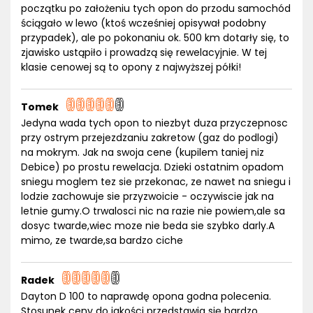
początku po założeniu tych opon do przodu samochód
ściągało w lewo (ktoś wcześniej opisywał podobny
przypadek), ale po pokonaniu ok. 500 km dotarły się, to
zjawisko ustąpiło i prowadzą się rewelacyjnie. W tej
klasie cenowej są to opony z najwyższej półki!
Tomek
Jedyna wada tych opon to niezbyt duza przyczepnosc
przy ostrym przejezdzaniu zakretow (gaz do podlogi)
na mokrym. Jak na swoja cene (kupilem taniej niz
Debice) po prostu rewelacja. Dzieki ostatnim opadom
sniegu moglem tez sie przekonac, ze nawet na sniegu i
lodzie zachowuje sie przyzwoicie - oczywiscie jak na
letnie gumy.O trwalosci nic na razie nie powiem,ale sa
dosyc twarde,wiec moze nie beda sie szybko darly.A
mimo, ze twarde,sa bardzo ciche
Radek
Dayton D 100 to naprawdę opona godna polecenia.
Stosunek ceny do jakości przedstawia się bardzo