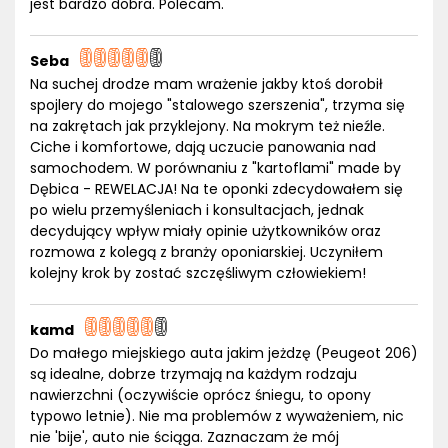
jest bardzo dobra. Polecam.
Seba
Na suchej drodze mam wrażenie jakby ktoś dorobił
spojlery do mojego "stalowego szerszenia", trzyma się
na zakrętach jak przyklejony. Na mokrym też nieźle.
Ciche i komfortowe, dają uczucie panowania nad
samochodem. W porównaniu z "kartoflami" made by
Dębica - REWELACJA! Na te oponki zdecydowałem się
po wielu przemyśleniach i konsultacjach, jednak
decydujący wpływ miały opinie użytkowników oraz
rozmowa z kolegą z branży oponiarskiej. Uczyniłem
kolejny krok by zostać szczęśliwym człowiekiem!
kamd
Do małego miejskiego auta jakim jeżdzę (Peugeot 206)
są idealne, dobrze trzymają na każdym rodzaju
nawierzchni (oczywiście oprócz śniegu, to opony
typowo letnie). Nie ma problemów z wyważeniem, nic
nie 'bije', auto nie ściąga. Zaznaczam że mój