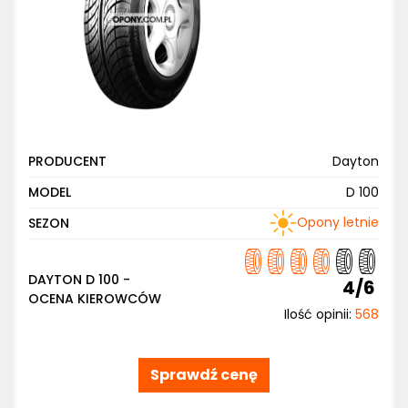
PRODUCENT
Dayton
MODEL
D 100
Opony letnie
SEZON
DAYTON D 100 -
4/6
OCENA KIEROWCÓW
Ilość opinii:
568
Sprawdź cenę