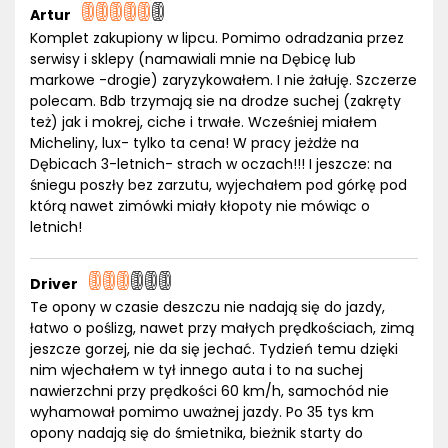
Artur
Komplet zakupiony w lipcu. Pomimo odradzania przez
serwisy i sklepy (namawiali mnie na Dębicę lub
markowe -drogie) zaryzykowałem. I nie żałuję. Szczerze
polecam. Bdb trzymają sie na drodze suchej (zakręty
też) jak i mokrej, ciche i trwałe. Wcześniej miałem
Micheliny, lux- tylko ta cena! W pracy jeżdże na
Dębicach 3-letnich- strach w oczach!!! I jeszcze: na
śniegu poszły bez zarzutu, wyjechałem pod górkę pod
którą nawet zimówki miały kłopoty nie mówiąc o
letnich!
Driver
Te opony w czasie deszczu nie nadają się do jazdy,
łatwo o poślizg, nawet przy małych prędkościach, zimą
jeszcze gorzej, nie da się jechać. Tydzień temu dzięki
nim wjechałem w tył innego auta i to na suchej
nawierzchni przy prędkości 60 km/h, samochód nie
wyhamował pomimo uważnej jazdy. Po 35 tys km
opony nadają się do śmietnika, bieżnik starty do