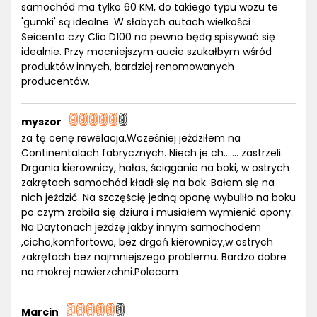
samochód ma tylko 60 KM, do takiego typu wozu te
'gumki' są idealne. W słabych autach wielkości
Seicento czy Clio D100 na pewno będą spisywać się
idealnie. Przy mocniejszym aucie szukałbym wśród
produktów innych, bardziej renomowanych
producentów.
myszor
za tę cenę rewelacja.Wcześniej jeżdziłem na
Continentalach fabrycznych. Niech je ch....... zastrzeli.
Drgania kierownicy, hałas, ściąganie na boki, w ostrych
zakrętach samochód kładł się na bok. Bałem się na
nich jeżdzić. Na szczęścię jedną oponę wybuliło na boku
po czym zrobiła się dziura i musiałem wymienić opony.
Na Daytonach jeżdzę jakby innym samochodem
,cicho,komfortowo, bez drgań kierownicy,w ostrych
zakrętach bez najmniejszego problemu. Bardzo dobre
na mokrej nawierzchni.Polecam
Marcin