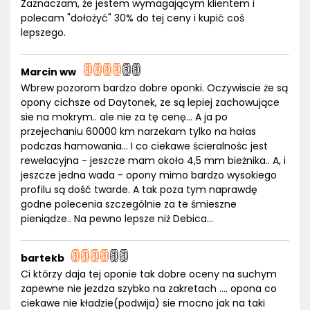
Zaznaczam, że jestem wymagającym klientem i
polecam "dołożyć" 30% do tej ceny i kupić coś
lepszego.
Marcin ww
Wbrew pozorom bardzo dobre oponki. Oczywiscie że są
opony cichsze od Daytonek, ze są lepiej zachowujące
sie na mokrym.. ale nie za tę cenę... A ja po
przejechaniu 60000 km narzekam tylko na hałas
podczas hamowania... I co ciekawe ścieralnośc jest
rewelacyjna - jeszcze mam około 4,5 mm bieżnika.. A, i
jeszcze jedna wada - opony mimo bardzo wysokiego
profilu są dość twarde. A tak poza tym naprawdę
godne polecenia szczególnie za te śmieszne
pieniądze.. Na pewno lepsze niż Debica...
bartekb
Ci którzy daja tej oponie tak dobre oceny na suchym
zapewne nie jezdza szybko na zakretach .... opona co
ciekawe nie kładzie(podwija) sie mocno jak na taki