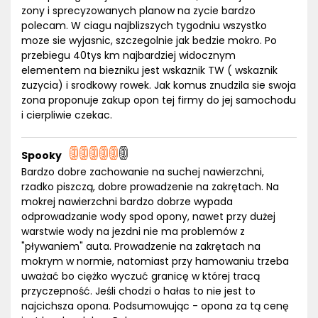
zony i sprecyzowanych planow na zycie bardzo
polecam. W ciagu najblizszych tygodniu wszystko
moze sie wyjasnic, szczegolnie jak bedzie mokro. Po
przebiegu 40tys km najbardziej widocznym
elementem na biezniku jest wskaznik TW ( wskaznik
zuzycia) i srodkowy rowek. Jak komus znudzila sie swoja
zona proponuje zakup opon tej firmy do jej samochodu
i cierpliwie czekac.
Spooky
Bardzo dobre zachowanie na suchej nawierzchni,
rzadko piszczą, dobre prowadzenie na zakrętach. Na
mokrej nawierzchni bardzo dobrze wypada
odprowadzanie wody spod opony, nawet przy dużej
warstwie wody na jezdni nie ma problemów z
"pływaniem" auta. Prowadzenie na zakrętach na
mokrym w normie, natomiast przy hamowaniu trzeba
uważać bo ciężko wyczuć granicę w której tracą
przyczepność. Jeśli chodzi o hałas to nie jest to
najcichsza opona. Podsumowując - opona za tą cenę