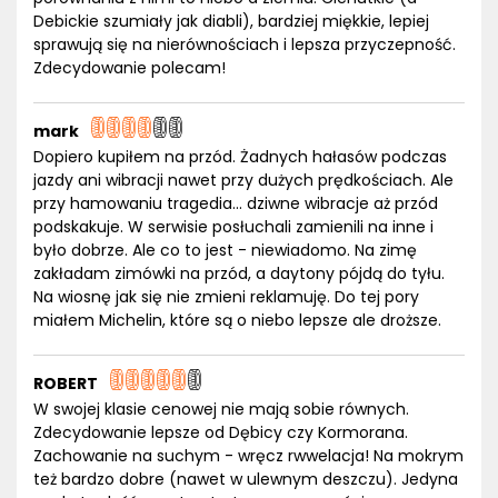
Debickie szumiały jak diabli), bardziej miękkie, lepiej
sprawują się na nierównościach i lepsza przyczepność.
Zdecydowanie polecam!
mark
Dopiero kupiłem na przód. Żadnych hałasów podczas
jazdy ani wibracji nawet przy dużych prędkościach. Ale
przy hamowaniu tragedia... dziwne wibracje aż przód
podskakuje. W serwisie posłuchali zamienili na inne i
było dobrze. Ale co to jest - niewiadomo. Na zimę
zakładam zimówki na przód, a daytony pójdą do tyłu.
Na wiosnę jak się nie zmieni reklamuję. Do tej pory
miałem Michelin, które są o niebo lepsze ale droższe.
ROBERT
W swojej klasie cenowej nie mają sobie równych.
Zdecydowanie lepsze od Dębicy czy Kormorana.
Zachowanie na suchym - wręcz rwwelacja! Na mokrym
też bardzo dobre (nawet w ulewnym deszczu). Jedyna