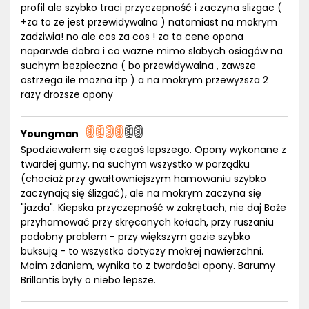
profil ale szybko traci przyczepność i zaczyna slizgac (
+za to ze jest przewidywalna ) natomiast na mokrym
zadziwia! no ale cos za cos ! za ta cene opona
naparwde dobra i co wazne mimo slabych osiagów na
suchym bezpieczna ( bo przewidywalna , zawsze
ostrzega ile mozna itp ) a na mokrym przewyzsza 2
razy drozsze opony
Youngman
Spodziewałem się czegoś lepszego. Opony wykonane z
twardej gumy, na suchym wszystko w porządku
(chociaż przy gwałtowniejszym hamowaniu szybko
zaczynają się ślizgać), ale na mokrym zaczyna się
"jazda". Kiepska przyczepność w zakrętach, nie daj Boże
przyhamować przy skręconych kołach, przy ruszaniu
podobny problem - przy większym gazie szybko
buksują - to wszystko dotyczy mokrej nawierzchni.
Moim zdaniem, wynika to z twardości opony. Barumy
Brillantis były o niebo lepsze.