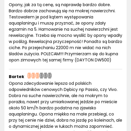
Opony, jak za tą cenę, są naprawdę bardzo dobre.
Bardzo dobrze zachowują się na mokrej nawierzchni.
Testowałem je pod kątem występowania
aquaplaningu i muszę przyznać, że opony zdały
egzamin na 5. Hamowanie na suchej nawierzchni jest
rewelacyjne. Trzeba się mocno wyslilć by opony wpadły
w poślizg. Rewelacjna przyczepność! Ponadto są bardzo
ciche. Po przejechaniu 22000 m nie widać na nich
śladów zużycia. POLECAM!!! Przymierzam się do kupna
opon zimowych tej samej firmy (DAYTON DW500)
Bartek
Opona zdecydowanie lepsza od polskich
odpowiedników cenowych Dębicy np Passio, czy Vivo.
Dobra na suche nawierzchnie, ale na mokrym to
porażka, nawet przy umiarkowanej jeździe po mieście
około 50 km/h bardzo podatna na zjawisko
aquaplaningu. Opona miękka na małe przebiegi, co
przy tej cenie nie dziwi, dobra na jazdę po koleinach, ale
o dynamicznej jeździe w łukach można zapomnieć.