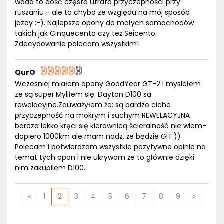
wada to dość częsta utrata przyczepności przy
ruszaniu - ale to chyba ze względu na mój sposób
jazdy :-). Najlepsze opony do małych samochodów
takich jak Cinquecento czy też Seicento.
Zdecydowanie polecam wszystkim!
QurO
Wczesniej miałem opony GoodYear GT-2 i myslełem
ze są super.Myliłem się. Dayton D100 są
rewelacyjne.Zauważyłem że: są bardzo ciche
przyczepność na mokrym i suchym REWELACYJNA
bardzo lekko kręci się kierownicą ścieralność nie wiem-
dopiero 1000km ale mam nadz. że będzie GIT:))
Polecam i potwierdzam wszystkie pozytywne opinie na
temat tych opon i nie ukrywam że to głównie dzięki
nim zakupilem D100.
«
1
2
3
4
5
6
7
8
9
»