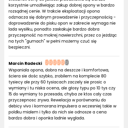
korzystnie umożliwiając zakup dobrej opony w bardzo
rozsądnej cenie. W trakcie eksploatacji opona
odznacza się dobrym prowadzenie i przyczepnością -
doprowadzenie do pisku opon w zakrecie wymaga nie
lada wysiłku, ponadto zaskakuje bardzo dobra
przyczepność na mokrej nawierzchni, przez co jeżdżąc
na tych "gumach" w pełni możemy czuć się
bezpieczni.
Marcin Radecki
Wspaniala opona, dobra na deszcze i komfortowa,
ściera sie dośc szybko, zrobilem na komplecie 80
tysiecy ale przy 60 tysiacach zaczely sie prosic o
wymiany i tu niska ocena, ale głosy typu po 10 tys czy
15 do wymiany to przesada, chyba ze ktos caly czas
przyczepnosc zrywa. Rewelacja w porównaniu do
debicy vivo i kormorana impulsera a wczesniej takie w
poldku mialem i tylko do nich sie odnosze a cena
bardzo dobra i oponka ladnie wyglada.