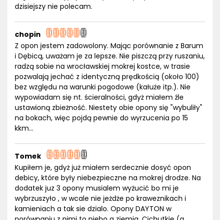
dzisiejszy nie polecam.
chopin
Z opon jestem zadowolony. Mając porównanie z Barum
i Dębicą, uważam je za lepsze. Nie piszczą przy ruszaniu,
radzą sobie na wrocławskiej mokrej kostce, w trasie
pozwalają jechać z identyczną prędkością (około 100)
bez względu na warunki pogodowe (kałuże itp.). Nie
wypowiadam się nt. ścieralności, gdyż miałem źle
ustawioną zbieżność. Niestety obie opony się "wybuliły"
na bokach, więc pojdą pewnie do wyrzucenia po 15
kkm...
Tomek
Kupiłem je, gdyż już miałem serdecznie dosyć opon
debicy, które były niebezpieczne na mokrej drodze. Na
dodatek juz 3 opony musialem wyżucić bo mi je
wybrzuszyło , w wcale nie jeżdże po kraweznikach i
kamieniach a tak sie dzialo. Opony DAYTON w
porównaniu z nimi to niebo a ziemia. Cichutkie (a