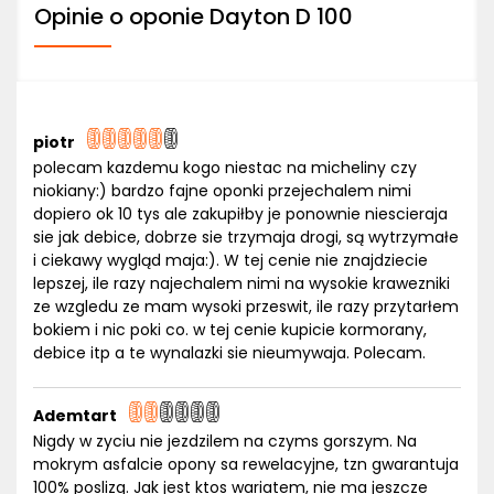
Opinie o oponie Dayton D 100
piotr
polecam kazdemu kogo niestac na micheliny czy
niokiany:) bardzo fajne oponki przejechalem nimi
dopiero ok 10 tys ale zakupiłby je ponownie niescieraja
sie jak debice, dobrze sie trzymaja drogi, są wytrzymałe
i ciekawy wygląd maja:). W tej cenie nie znajdziecie
lepszej, ile razy najechalem nimi na wysokie krawezniki
ze wzgledu ze mam wysoki przeswit, ile razy przytarłem
bokiem i nic poki co. w tej cenie kupicie kormorany,
debice itp a te wynalazki sie nieumywaja. Polecam.
Ademtart
Nigdy w zyciu nie jezdzilem na czyms gorszym. Na
mokrym asfalcie opony sa rewelacyjne, tzn gwarantuja
100% poslizg. Jak jest ktos wariatem, nie ma jeszcze