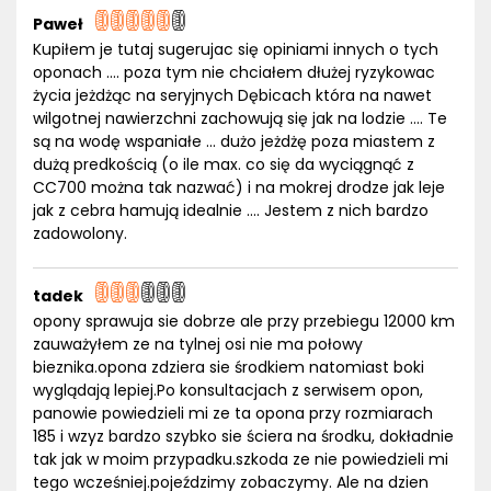
Paweł
Kupiłem je tutaj sugerujac się opiniami innych o tych
oponach .... poza tym nie chciałem dłużej ryzykowac
życia jeżdżąc na seryjnych Dębicach która na nawet
wilgotnej nawierzchni zachowują się jak na lodzie .... Te
są na wodę wspaniałe ... dużo jeżdżę poza miastem z
dużą predkością (o ile max. co się da wyciągnąć z
CC700 można tak nazwać) i na mokrej drodze jak leje
jak z cebra hamują idealnie .... Jestem z nich bardzo
zadowolony.
tadek
opony sprawuja sie dobrze ale przy przebiegu 12000 km
zauważyłem ze na tylnej osi nie ma połowy
bieznika.opona zdziera sie środkiem natomiast boki
wyglądają lepiej.Po konsultacjach z serwisem opon,
panowie powiedzieli mi ze ta opona przy rozmiarach
185 i wzyz bardzo szybko sie ściera na środku, dokładnie
tak jak w moim przypadku.szkoda ze nie powiedzieli mi
tego wcześniej.pojeździmy zobaczymy. Ale na dzien