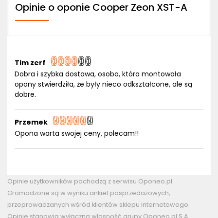
Opinie o oponie Cooper Zeon XST-A
Tim zerf
Dobra i szybka dostawa, osoba, która montowała
opony stwierdziła, że były nieco odkształcone, ale są
dobre.
Przemek
Opona warta swojej ceny, polecam!!
Opinie użytkowników pochodzą z serwisu Oponeo.pl.
Gromadzone są w wyniku ankiet posprzedażowych,
przeprowadzanych wśród klientów sklepu internetowego.
Opinie stanowią wyłączną własność grupy Oponeo.pl S.A.