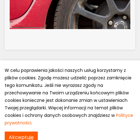
W celu poprawienia jakości naszych usług korzystamy z
plików cookies. Zgodę możesz udzielić poprzez zamknięcie
Polityka prywatności
tego komunikatu. Jeśli nie wyrażasz zgody na
e-mail: kontakt@opony.com.pl
przechowywanie na Twoim urządzeniu końcowym plików
cookies konieczne jest dokonanie zmian w ustawieniach
Copyright © 2000-2023 Opony.com.pl
Twojej przeglądarki. Więcej informacji na temat plików
cookies i ochrony danych osobowych znajdziesz w
Polityce
prywatności
.
Clear HS277 w
Akceptuję
Sprawdź cenę