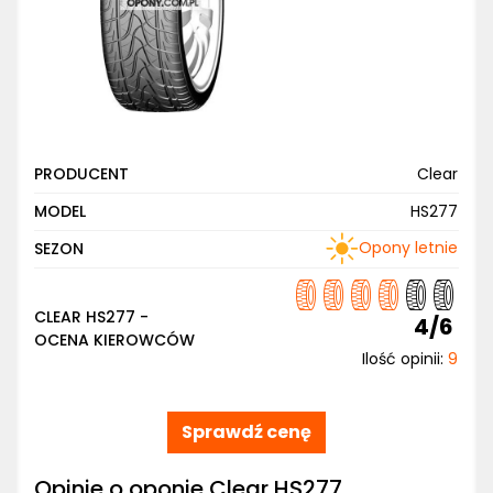
PRODUCENT
Clear
MODEL
HS277
Opony letnie
SEZON
CLEAR HS277 -
4/6
OCENA KIEROWCÓW
Ilość opinii:
9
Sprawdź cenę
Opinie o oponie Clear HS277