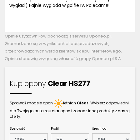
wyglad:) Fajnie wyglada w golfie IV. Polecam!!!
Opinie użytkowników pochodzą z serwisu Oponeo.pl.
Gromadzone są w wyniku ankiet posprzedażowych,
przeprowadzanych wśród klientów sklepu internetowego.
Opinie stanowią wyłączną własność grupy Oponeo.pl S.A.
Kup opony
Clear HS277
Sprawdź modele opon
letnich
Clear
. Wybierz odpowiedni
dla Twojego auta rozmiar opon i zobacz inne produkty z naszej
oferty.
Szerokość
Profil
Średnica