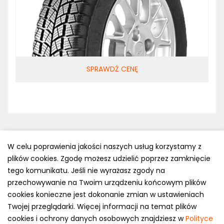
SPRAWDŹ CENĘ
W celu poprawienia jakości naszych usług korzystamy z
plików cookies. Zgodę możesz udzielić poprzez zamknięcie
Polityka prywatności
tego komunikatu. Jeśli nie wyrażasz zgody na
e-mail: kontakt@opony.com.pl
przechowywanie na Twoim urządzeniu końcowym plików
cookies konieczne jest dokonanie zmian w ustawieniach
Copyright © 2000-2023 Opony.com.pl
Twojej przeglądarki. Więcej informacji na temat plików
cookies i ochrony danych osobowych znajdziesz w
Polityce